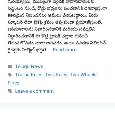
గురయ్యాయి, ముఖ్యంగా ద్విచక్ర వాహనదారులకు.
సెప్టెంబర్ నుండి, రోడ్డు భద్రతను పెంచడానికి దేశవ్యాప్తంగా
కఠినమైన నిబంధనలు అమలు చేయబడ్డాయి. మీరు
స్కూటర్ లేదా బైక్‌పై క్రమం తప్పకుండా ప్రయాణిస్తుంటే,
జరిమానాలను నివారించడానికి మరియు సమ్మతిని
నిర్ధారించడానికి ఈ కొత్త ట్రాఫిక్ చట్టాల గురించి
తెలుసుకోవడం చాలా అవసరం. తాజా సవరణ పిలియన్
రైడర్లకు హెల్మెట్ భద్రత …
Read more
Categories
Telugu News
Tags
Traffic Rules
,
Two Rules
,
Two Wheeler
Fines
Leave a comment