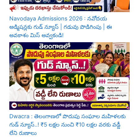
Navodaya Admissions 2026 : నవోదయ
అడ్మిషన్లకు గుడ్ న్యూస్ | గడువు పొడిగింపు | ఈ
అవకాశం మిస్ అవ్వకండి!
Dwacra : తెలంగాణలో పొదుపు సంఘాల మహిళలకు
గుడ్ న్యూస్..! ₹5 లక్షల నుంచి ₹10 లక్షల వరకు వడ్డీ
లేని రుణాలు