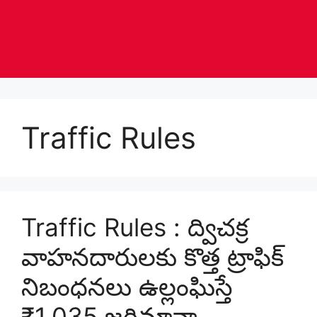
Traffic Rules
Traffic Rules : ద్విచక్ర
వాహనదారులకు కొత్త ట్రాఫిక్
నిబంధనలు ఉల్లంఘిస్తే
₹1,035 జరిమానా