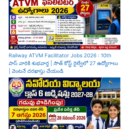
Railway ATVM Facilitator Jobs 2026 : 10th
పాస్ వారికి శుభవార్త | సౌత్ కోస్ట్ రైల్వేలో 27 ఉద్యోగాలు
| వెంటనే దరఖాస్తు చేయండి