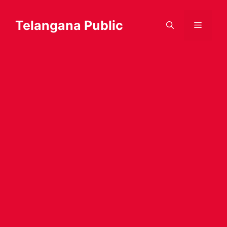
Skip
to
Telangana Public
Menu
content