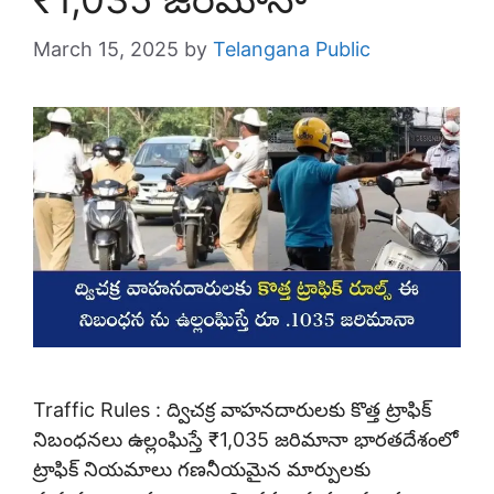
March 15, 2025
by
Telangana Public
Traffic Rules : ద్విచక్ర వాహనదారులకు కొత్త ట్రాఫిక్
నిబంధనలు ఉల్లంఘిస్తే ₹1,035 జరిమానా భారతదేశంలో
ట్రాఫిక్ నియమాలు గణనీయమైన మార్పులకు