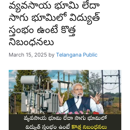
వ్యవసాయ భూమి లేదా
సాగు భూమిలో విద్యుత్‌
స్తంభం ఉంటే కొత్త
నిబంధనలు
March 15, 2025
by
Telangana Public