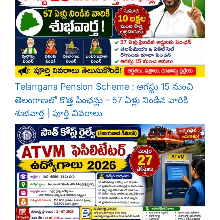
Telangana Pension Scheme : ఆగస్టు 15 నుంచి
తెలంగాణలో కొత్త పింఛన్లు – 57 ఏళ్లు నిండిన వారికి
శుభవార్త | పూర్తి వివరాలు