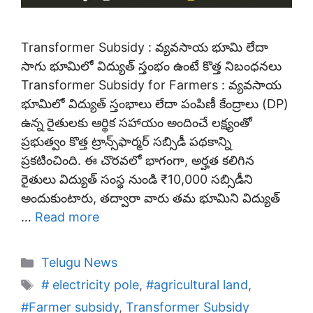
Transformer Subsidy : వ్యవసాయ భూమి లేదా
సాగు భూమిలో విద్యుత్‌ స్తంభం ఉంటే కొత్త నిబంధనలు
Transformer Subsidy for Farmers : వ్యవసాయ
భూమిలో విద్యుత్ స్తంభాలు లేదా పంపిణీ కేంద్రాలు (DP)
ఉన్న రైతులకు ఆర్థిక సహాయం అందించే లక్ష్యంతో
ప్రభుత్వం కొత్త ట్రాన్స్‌ఫార్మర్ సబ్సిడీ పథకాన్ని
ప్రకటించింది. ఈ చొరవలో భాగంగా, అర్హత కలిగిన
రైతులు విద్యుత్ సంస్థ నుండి ₹10,000 సబ్సిడీని
అందుకుంటారు, తద్వారా వారు తమ భూమిని విద్యుత్
…
Read more
Categories
Telugu News
Tags
# electricity pole
,
#agricultural land
,
#Farmer subsidy
,
Transformer Subsidy