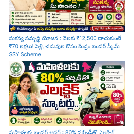
సుకన్య సమృద్ధి యోజన : నెలకు ₹12,500 దాచుకుంటే
₹70 లక్షలు! పెళ్లి, చదువుల కోసం కేంద్రం బంపర్ స్కీమ్ |
SSY Scheme
మహిళలకు బంపర్ ఆఫర్ : 80% సబ్సిడీతో ఎలక్ట్రిక్