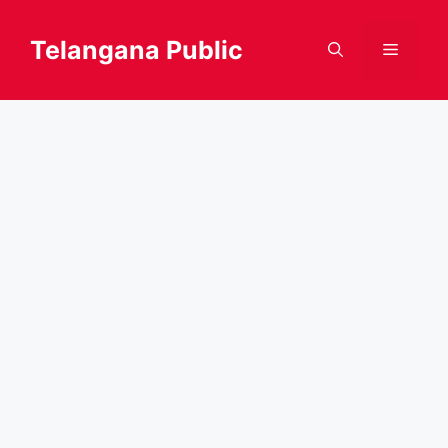
Skip
to
Telangana Public
Menu
content