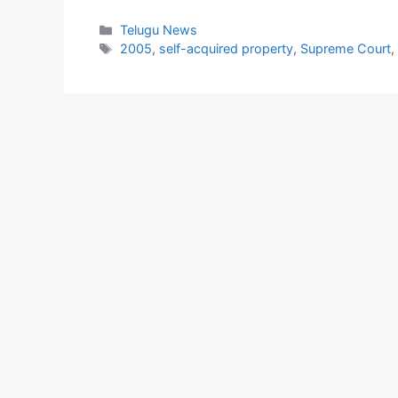
Categories
Telugu News
Tags
2005
,
self-acquired property
,
Supreme Court