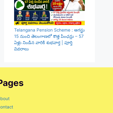
Telangana Pension Scheme : ఆగస్టు
15 నుంచి తెలంగాణలో కొత్త పింఛన్లు – 57
ఏళ్లు నిండిన వారికి శుభవార్త | పూర్తి
వివరాలు
Pages
bout
ontact