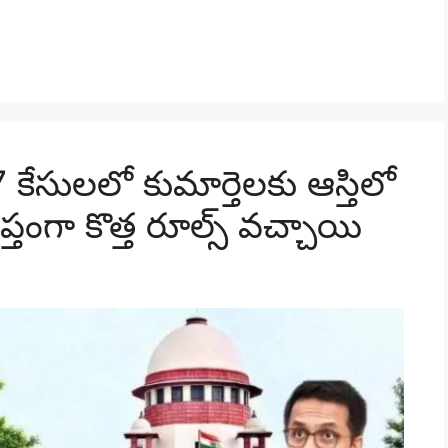
ేసులలో కుమార్తెలకు ఆస్తిలో
తంగా కొత్త రూల్స్ వచ్చాయి