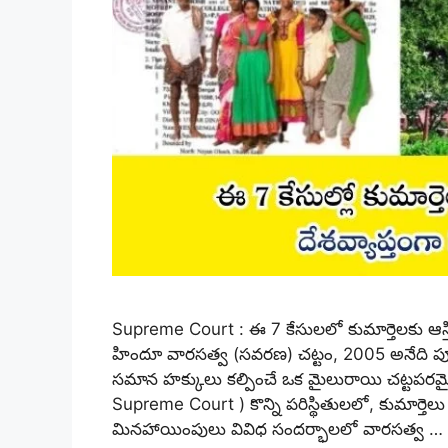
Supreme Court : ఈ 7 కేసులలో కుమార్తెలకు ఆస్తి
హిందూ వారసత్వ (సవరణ) చట్టం, 2005 అనేది పూర్వ
సమాన హక్కులు కల్పించే ఒక మైలురాయి చట్టపరమైన 
Supreme Court ) కొన్ని పరిస్థితులలో, కుమార్తెలు 
మినహాయింపులు వివిధ సందర్భాలలో వారసత్వ …