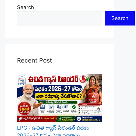
Search
Search
Recent Post
LPG : ఉచిత గ్యాస్ సిలిండర్ పథకం
2026–27 కోసం ఎలా దరఖాస్తు