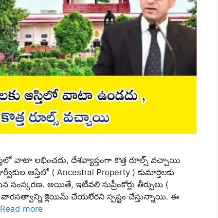
లో వాటా లభించదు, దేశవ్యాప్తంగా కొత్త రూల్స్ వచ్చాయి
ీకుల ఆస్తిలో ( Ancestral Property ) కుమార్తెలకు
సంస్కరణ. అయితే, ఇటీవలి సుప్రీంకోర్టు తీర్పులు (
వారసత్వాన్ని క్లెయిమ్ చేయలేరని స్పష్టం చేస్తున్నాయి. ఈ
Read more