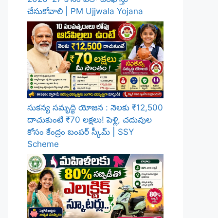
చేసుకోవాలి | PM Ujjwala Yojana
సుకన్య సమృద్ధి యోజన : నెలకు ₹12,500
దాచుకుంటే ₹70 లక్షలు! పెళ్లి, చదువుల
కోసం కేంద్రం బంపర్ స్కీమ్ | SSY
Scheme