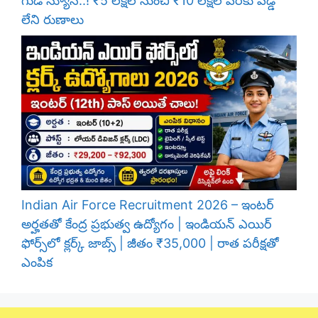
గుడ్ న్యూస్..! ₹5 లక్షల నుంచి ₹10 లక్షల వరకు వడ్డీ
లేని రుణాలు
Indian Air Force Recruitment 2026 – ఇంటర్
అర్హతతో కేంద్ర ప్రభుత్వ ఉద్యోగం | ఇండియన్ ఎయిర్
ఫోర్స్‌లో క్లర్క్ జాబ్స్ | జీతం ₹35,000 | రాత పరీక్షతో
ఎంపిక