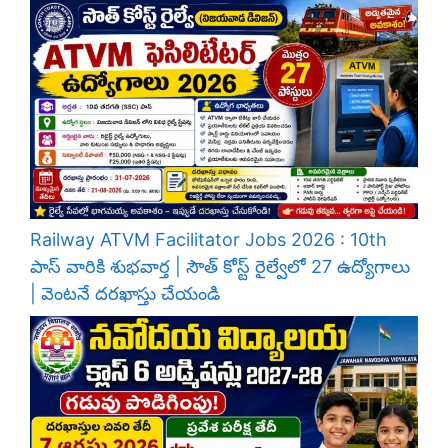
Railway ATVM Facilitator Jobs 2026 : 10th
పాస్ వారికి శుభవార్త | సౌత్ కోస్ట్ రైల్వేలో 27 ఉద్యోగాలు
| వెంటనే దరఖాస్తు చేయండి