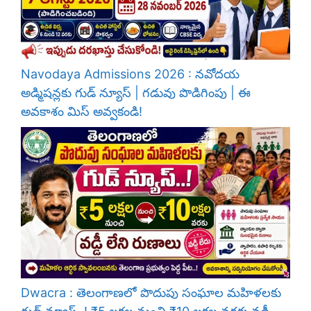
Navodaya Admissions 2026 : నవోదయ
అడ్మిషన్లకు గుడ్ న్యూస్ | గడువు పొడిగింపు | ఈ
అవకాశం మిస్ అవ్వకండి!
Dwacra : తెలంగాణలో పొదుపు సంఘాల మహిళలకు