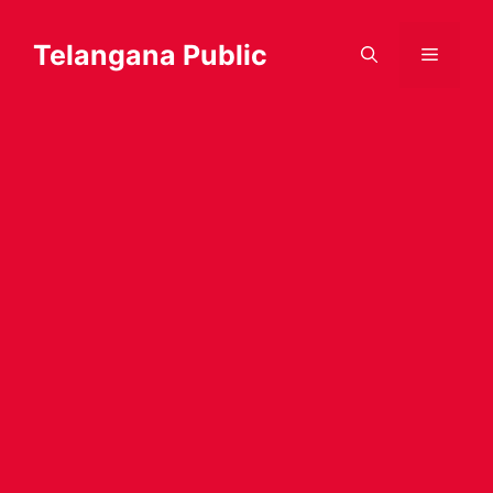
Skip
to
Telangana Public
Menu
content