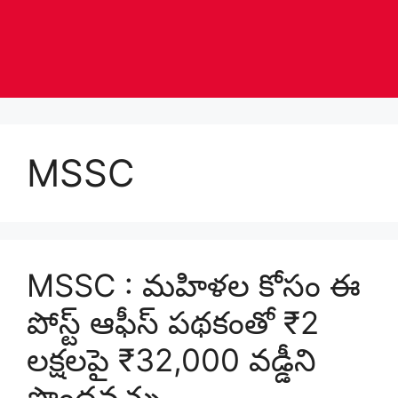
MSSC
MSSC : మహిళల కోసం ఈ
పోస్ట్ ఆఫీస్ పథకంతో ₹2
లక్షలపై ₹32,000 వడ్డీని
పొందవచ్చు .