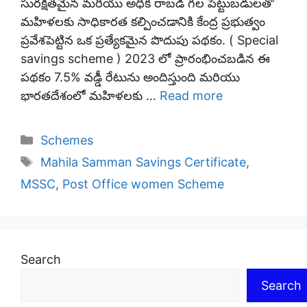
సురక్షితమైన మరియు అధిక రాబడి గల పెట్టుబడులతో
మహిళలకు సాధికారత కల్పించడానికి కేంద్ర ప్రభుత్వం
ప్రవేశపెట్టిన ఒక ప్రత్యేకమైన పొదుపు పథకం. ( Special
savings scheme ) 2023 లో ప్రారంభించబడిన ఈ
పథకం 7.5% వడ్డీ రేటును అందిస్తుంది మరియు
భారతదేశంలో మహిళలకు …
Read more
Categories
Schemes
Tags
Mahila Samman Savings Certificate
,
MSSC
,
Post Office women Scheme
Search
Search