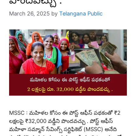
March 26, 2025
by
Telangana Public
MSSC : మహిళల కోసం ఈ పోస్ట్ ఆఫీస్ పథకంతో ₹2
లక్షలపై ₹32,000 వడ్డీని పొందవచ్చు . పోస్ట్ ఆఫీస్
మహిళా సమ్మాన్ సేవింగ్స్ సర్టిఫికెట్ (MSSC) అనేది