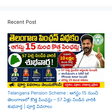
Recent Post
Telangana Pension Scheme : ఆగస్టు 15 నుంచి
తెలంగాణలో కొత్త పింఛన్లు – 57 ఏళ్లు నిండిన వారికి
శుభవార్త | పూర్తి వివరాలు