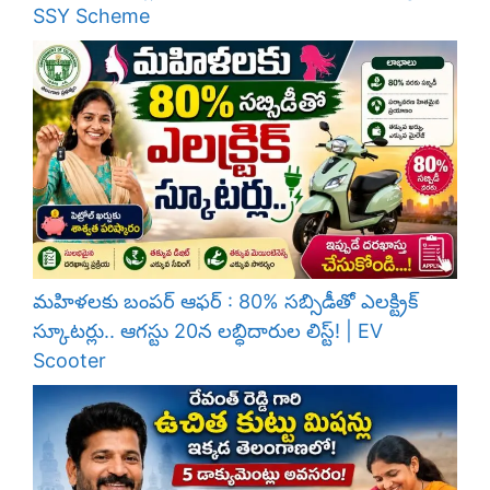
SSY Scheme
మహిళలకు బంపర్ ఆఫర్ : 80% సబ్సిడీతో ఎలక్ట్రిక్
స్కూటర్లు.. ఆగస్టు 20న లబ్ధిదారుల లిస్ట్! | EV
Scooter