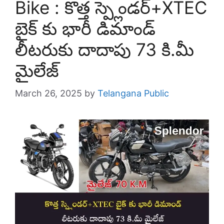
Bike : కొత్త స్ప్లెండర్+XTEC
బైక్ కు భారీ డిమాండ్
లీటరుకు దాదాపు 73 కి.మీ
మైలేజ్
March 26, 2025
by
Telangana Public