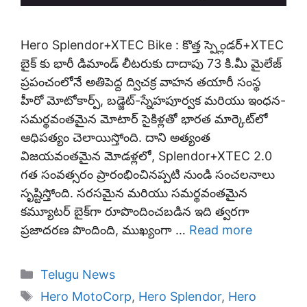
Hero Splendor+XTEC Bike : కొత్త స్ప్లెండర్+XTEC
బైక్ కు భారీ డిమాండ్ లీటరుకు దాదాపు 73 కి.మీ మైలేజ్
ప్రపంచంలోనే అతిపెద్ద ద్విచక్ర వాహన తయారీ సంస్థ
హీరో మోటోకార్ప్, బడ్జెట్-స్నేహపూర్వక మరియు ఇంధన-
సమర్థవంతమైన మోటార్ సైకిళ్లతో భారత మార్కెట్‌లో
ఆధిపత్యం చెలాయిస్తోంది. దాని అత్యంత
విజయవంతమైన మోడళ్లలో, Splendor+XTEC 2.0
గత సంవత్సరం ప్రారంభించినప్పటి నుండి సంచలనాలు
సృష్టిస్తోంది. సరసమైన మరియు సమర్థవంతమైన
కమ్యూటర్ బైక్‌గా రూపొందించబడిన ఇది త్వరగా
ప్రజాదరణ పొందింది, ముఖ్యంగా …
Read more
Categories
Telugu News
Tags
Hero MotoCorp
,
Hero Splendor
,
Hero