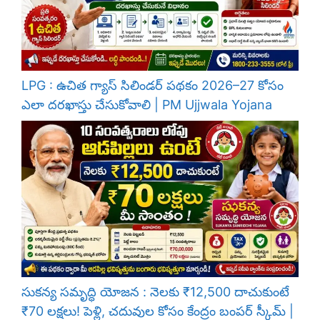
LPG : ఉచిత గ్యాస్ సిలిండర్ పథకం 2026–27 కోసం
ఎలా దరఖాస్తు చేసుకోవాలి | PM Ujjwala Yojana
సుకన్య సమృద్ధి యోజన : నెలకు ₹12,500 దాచుకుంటే
₹70 లక్షలు! పెళ్లి, చదువుల కోసం కేంద్రం బంపర్ స్కీమ్ |