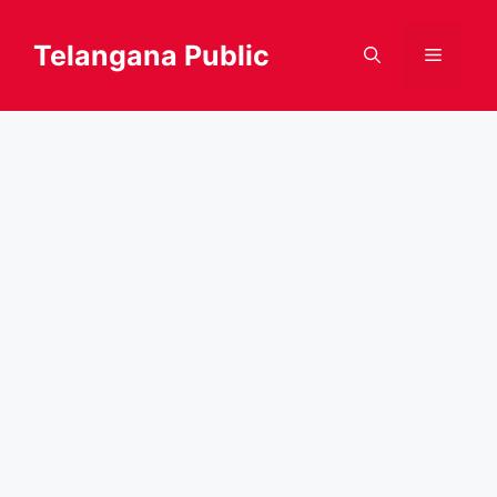
Skip
to
Telangana Public
Menu
content