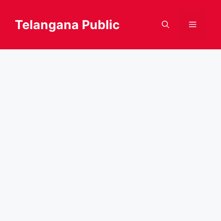
Skip
to
Telangana Public
Menu
content