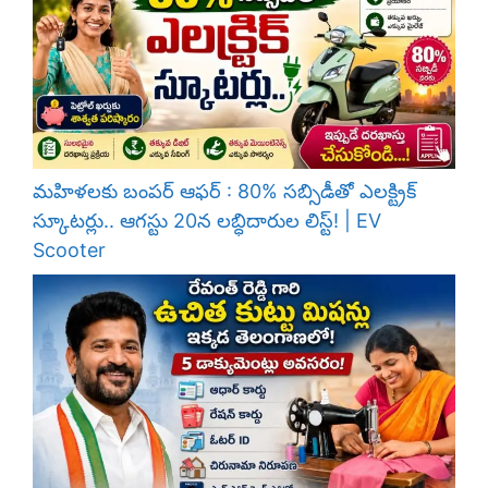
మహిళలకు బంపర్ ఆఫర్ : 80% సబ్సిడీతో ఎలక్ట్రిక్
స్కూటర్లు.. ఆగస్టు 20న లబ్ధిదారుల లిస్ట్! | EV
Scooter