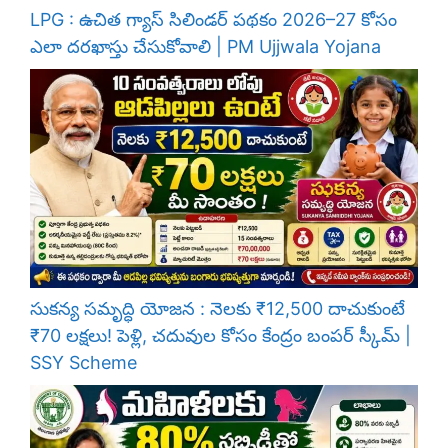
LPG : ఉచిత గ్యాస్ సిలిండర్ పథకం 2026–27 కోసం
ఎలా దరఖాస్తు చేసుకోవాలి | PM Ujjwala Yojana
సుకన్య సమృద్ధి యోజన : నెలకు ₹12,500 దాచుకుంటే
₹70 లక్షలు! పెళ్లి, చదువుల కోసం కేంద్రం బంపర్ స్కీమ్ |
SSY Scheme