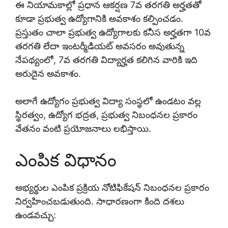
ఈ నియామకాల్లో ప్రధాన ఆకర్షణ 7వ తరగతి అర్హతతో
కూడా ప్రభుత్వ ఉద్యోగానికి అవకాశం కల్పించడం.
ప్రస్తుతం చాలా ప్రభుత్వ ఉద్యోగాలకు కనీస అర్హతగా 10వ
తరగతి లేదా ఇంటర్మీడియట్ అవసరం అవుతున్న
నేపథ్యంలో, 7వ తరగతి విద్యార్హత కలిగిన వారికి ఇది
అరుదైన అవకాశం.
అలాగే ఉద్యోగం ప్రభుత్వ విద్యా సంస్థలో ఉండటం వల్ల
స్థిరత్వం, ఉద్యోగ భద్రత, ప్రభుత్వ నిబంధనల ప్రకారం
వేతనం వంటి ప్రయోజనాలు లభిస్తాయి.
ఎంపిక విధానం
అభ్యర్థుల ఎంపిక ప్రక్రియ నోటిఫికేషన్ నిబంధనల ప్రకారం
నిర్వహించబడుతుంది. సాధారణంగా కింది దశలు
ఉండవచ్చు: