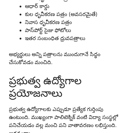
ఆధార్ కార్డు
కుల ధృవీకరణ పత్రం (అవసరమైతే)
నివాస ధృవీకరణ పత్రం
పాస్‌పోర్ట్ సైజు ఫోటోలు
ఇతర సంబంధిత ధ్రువపత్రాలు
అభ్యర్థులు అన్ని పత్రాలను ముందుగానే సిద్ధం
చేసుకోవడం మంచిది.
ప్రభుత్వ ఉద్యోగాల
ప్రయోజనాలు
ప్రభుత్వ ఉద్యోగాలకు ఎప్పుడూ ప్రత్యేక గుర్తింపు
ఉంటుంది. ముఖ్యంగా పాలిటెక్నిక్ వంటి విద్యా సంస్థల్లో
పనిచేయడం వల్ల మంచి పని వాతావరణం లభిస్తుంది.