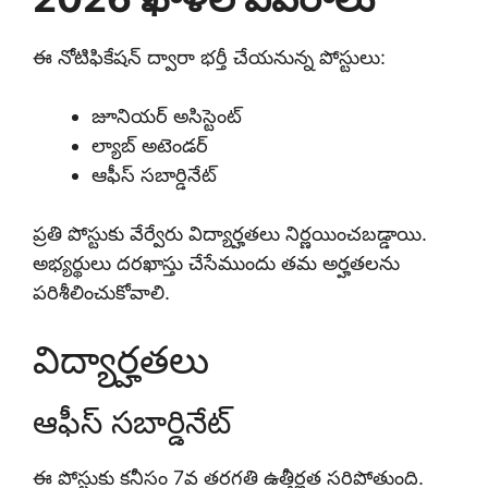
ఈ నోటిఫికేషన్ ద్వారా భర్తీ చేయనున్న పోస్టులు:
జూనియర్ అసిస్టెంట్
ల్యాబ్ అటెండర్
ఆఫీస్ సబార్డినేట్
ప్రతి పోస్టుకు వేర్వేరు విద్యార్హతలు నిర్ణయించబడ్డాయి.
అభ్యర్థులు దరఖాస్తు చేసేముందు తమ అర్హతలను
పరిశీలించుకోవాలి.
విద్యార్హతలు
ఆఫీస్ సబార్డినేట్
ఈ పోస్టుకు కనీసం 7వ తరగతి ఉత్తీర్ణత సరిపోతుంది.