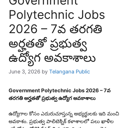
Government
Polytechnic Jobs
2026 – 7వ తరగతి
అర్హతతో ప్రభుత్వ
ఉద్యోగ అవకాశాలు
June 3, 2026
by
Telangana Public
Government Polytechnic Jobs 2026 – 7వ
తరగతి అర్హతతో ప్రభుత్వ ఉద్యోగ అవకాశాలు
ఉద్యోగాల కోసం ఎదురుచూస్తున్న అభ్యర్థులకు ఇది మంచి
అవకాశం. ప్రభుత్వ పాలిటెక్నిక్ కళాశాలలో పలు ఖాళీల