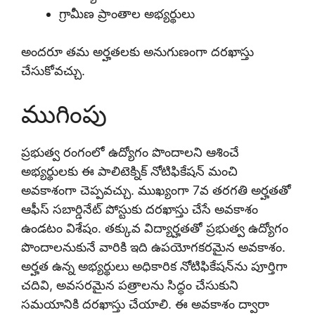
గ్రామీణ ప్రాంతాల అభ్యర్థులు
అందరూ తమ అర్హతలకు అనుగుణంగా దరఖాస్తు
చేసుకోవచ్చు.
ముగింపు
ప్రభుత్వ రంగంలో ఉద్యోగం పొందాలని ఆశించే
అభ్యర్థులకు ఈ పాలిటెక్నిక్ నోటిఫికేషన్ మంచి
అవకాశంగా చెప్పవచ్చు. ముఖ్యంగా 7వ తరగతి అర్హతతో
ఆఫీస్ సబార్డినేట్ పోస్టుకు దరఖాస్తు చేసే అవకాశం
ఉండటం విశేషం. తక్కువ విద్యార్హతతో ప్రభుత్వ ఉద్యోగం
పొందాలనుకునే వారికి ఇది ఉపయోగకరమైన అవకాశం.
అర్హత ఉన్న అభ్యర్థులు అధికారిక నోటిఫికేషన్‌ను పూర్తిగా
చదివి, అవసరమైన పత్రాలను సిద్ధం చేసుకుని
సమయానికి దరఖాస్తు చేయాలి. ఈ అవకాశం ద్వారా