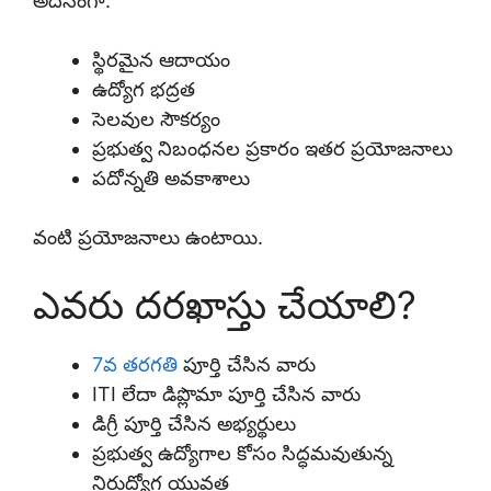
అదనంగా:
స్థిరమైన ఆదాయం
ఉద్యోగ భద్రత
సెలవుల సౌకర్యం
ప్రభుత్వ నిబంధనల ప్రకారం ఇతర ప్రయోజనాలు
పదోన్నతి అవకాశాలు
వంటి ప్రయోజనాలు ఉంటాయి.
ఎవరు దరఖాస్తు చేయాలి?
7వ తరగతి
పూర్తి చేసిన వారు
ITI లేదా డిప్లొమా పూర్తి చేసిన వారు
డిగ్రీ పూర్తి చేసిన అభ్యర్థులు
ప్రభుత్వ ఉద్యోగాల కోసం సిద్ధమవుతున్న
నిరుద్యోగ యువత