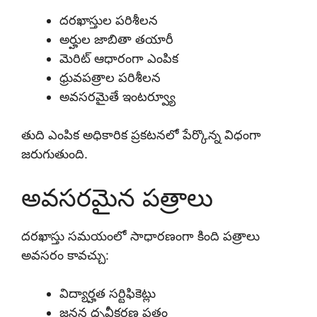
దరఖాస్తుల పరిశీలన
అర్హుల జాబితా తయారీ
మెరిట్ ఆధారంగా ఎంపిక
ధ్రువపత్రాల పరిశీలన
అవసరమైతే ఇంటర్వ్యూ
తుది ఎంపిక అధికారిక ప్రకటనలో పేర్కొన్న విధంగా
జరుగుతుంది.
అవసరమైన పత్రాలు
దరఖాస్తు సమయంలో సాధారణంగా కింది పత్రాలు
అవసరం కావచ్చు:
విద్యార్హత సర్టిఫికెట్లు
జనన ధృవీకరణ పత్రం