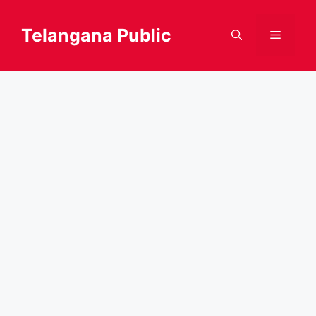
Skip
to
Telangana Public
Menu
content