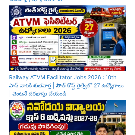
Railway ATVM Facilitator Jobs 2026 : 10th
పాస్ వారికి శుభవార్త | సౌత్ కోస్ట్ రైల్వేలో 27 ఉద్యోగాలు
| వెంటనే దరఖాస్తు చేయండి