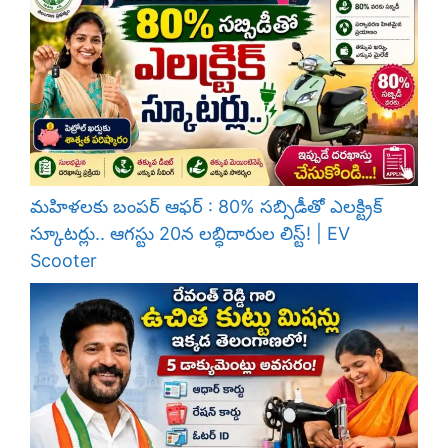
మహిళలకు బంపర్ ఆఫర్ : 80% సబ్సిడీతో ఎలక్ట్రిక్
స్కూటర్లు.. ఆగస్టు 20న లబ్ధిదారుల లిస్ట్! | EV
Scooter