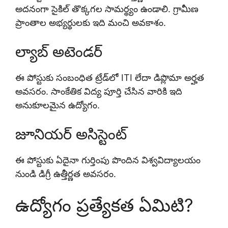
అదనంగా సైకిల్ తొక్కగల సామర్థ్యం ఉండాలి. గ్రామీణ
ప్రాంతాల అభ్యర్థులకు ఇది మంచి అవకాశం.
ల్యాబ్ అటెండర్
ఈ పోస్టుకు సంబంధిత ట్రేడ్‌లో ITI లేదా డిప్లొమా అర్హత
అవసరం. సాంకేతిక విద్య పూర్తి చేసిన వారికి ఇది
అనుకూలమైన ఉద్యోగం.
జూనియర్ అసిస్టెంట్
ఈ పోస్టుకు ఏదైనా గుర్తింపు పొందిన విశ్వవిద్యాలయం
నుండి డిగ్రీ ఉత్తీర్ణత అవసరం.
ఉద్యోగం ప్రత్యేకత ఏమిటి?