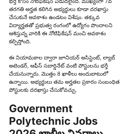
భర్తీ కోసం నోటిఫికేషన్ విడుదలైంది. ముఖ్యంగా 7వ
తరగతి అర్హత కలిగిన అభ్యర్థులు కూడా దరఖాస్తు
చేసుకునే అవకాశం ఉండటం విశేషం. తక్కువ
విద్యార్హతతో ప్రభుత్వ రంగంలో ఉద్యోగం పొందాలని
ఆశిస్తున్న వారికి ఈ నోటిఫికేషన్ మంచి అవకాశం
కల్పిస్తోంది.
ఈ నియామకాల ద్వారా జూనియర్ అసిస్టెంట్, ల్యాబ్
అటెండర్, ఆఫీస్ సబార్డినేట్ వంటి పోస్టులను భర్తీ
చేయనున్నారు. మొత్తం 8 ఖాళీలు అందుబాటులో
ఉన్నాయి. అభ్యర్థులు తమ అర్హతల ప్రకారం సంబంధిత
పోస్టులకు దరఖాస్తు చేసుకోవచ్చు.
Government
Polytechnic Jobs
2026 ఖాళీల వివరాలు