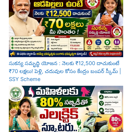
సుకన్య సమృద్ధి యోజన : నెలకు ₹12,500 దాచుకుంటే
₹70 లక్షలు! పెళ్లి, చదువుల కోసం కేంద్రం బంపర్ స్కీమ్ |
SSY Scheme