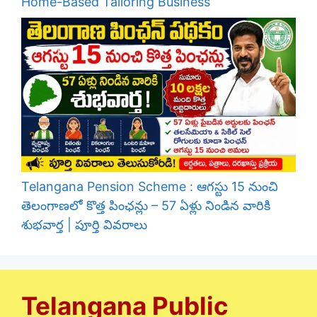
Home-Based Tailoring Business
Telangana Pension Scheme : ఆగస్టు 15 నుంచి
తెలంగాణలో కొత్త పింఛన్లు – 57 ఏళ్లు నిండిన వారికి
శుభవార్త | పూర్తి వివరాలు
Telangana Public