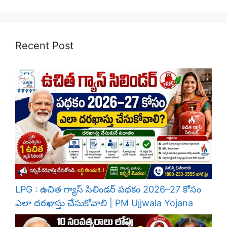
Recent Post
LPG : ఉచిత గ్యాస్ సిలిండర్ పథకం 2026–27 కోసం
ఎలా దరఖాస్తు చేసుకోవాలి | PM Ujjwala Yojana