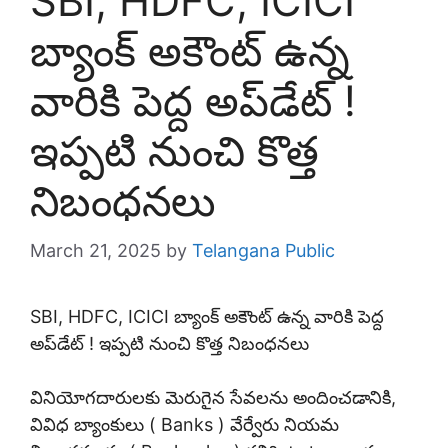
SBI, HDFC, ICICI
బ్యాంక్ అకౌంట్ ఉన్న
వారికి పెద్ద అప్‌డేట్ !
ఇప్పటి నుంచి కొత్త
నిబంధనలు
March 21, 2025
by
Telangana Public
SBI, HDFC, ICICI బ్యాంక్ అకౌంట్ ఉన్న వారికి పెద్ద
అప్‌డేట్ ! ఇప్పటి నుంచి కొత్త నిబంధనలు
వినియోగదారులకు మెరుగైన సేవలను అందించడానికి,
వివిధ బ్యాంకులు ( Banks ) వేర్వేరు నియమ