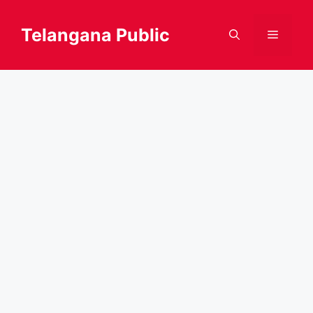
Skip
to
Telangana Public
Menu
content