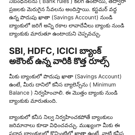
నిబంధనలను ( Bank rules ) కలిగి ఉంటాయి, తద్వారా
ప్రజలకు మెరుగైన సేవలను అందిస్తాయి. కస్టమర్ వద్ద
ఉన్న పొదుపు ఖాతా (Savings Account) నుండి
బ్యాంకులో జరిగే అన్ని రకాల లావాదేవీలు బ్యాంకు నుండి
బ్యాంకుకు మారుతూ ఉంటాయని చెప్పవచ్చు.
SBI, HDFC, ICICI బ్యాంక్
అకౌంట్ ఉన్న వారికి కొత్త రూల్స్
మీకు బ్యాంకులో పొదుపు ఖాతా (Savings Account)
ఉంటే, మీరు దానిలో కనీస బ్యాలెన్స్‌ను ( Minimum
Balance ) నిర్వహించాలి. ఈ మొత్తం బ్యాంకు నుండి
బ్యాంకుకు మారుతుంది.
బ్యాంకులో కనీస నిల్వ నిర్వహించకపోతే బ్యాంకులు
జరిమానాలు కూడా విధించవచ్చు. ముఖ్యంగా మీకు ఈ
ప్రధాన బ్యాంకులలో కొన్నింటిలో ఖాతా ఉంటే, వాటి కనీస