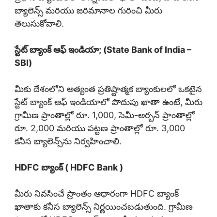
బ్యాలెన్స్ మరియు జరిమానాల గురించి మీరు
తెలుసుకోవాలి.
స్టేట్ బ్యాంక్ ఆఫ్ ఇండియా; (State Bank of India –
SBI)
మీకు దేశంలోని అత్యంత ప్రతిష్టాత్మక బ్యాంకులలో ఒకటైన
స్టేట్ బ్యాంక్ ఆఫ్ ఇండియాలో పొదుపు ఖాతా ఉంటే, మీరు
గ్రామీణ ప్రాంతాల్లో రూ. 1,000, సెమీ-అర్బన్ ప్రాంతాల్లో
రూ. 2,000 మరియు పట్టణ ప్రాంతాల్లో రూ. 3,000
కనీస బ్యాలెన్స్‌ను నిర్వహించాలి.
HDFC బ్యాంక్ ( HDFC Bank )
మీరు నివసించే ప్రాంతం ఆధారంగా HDFC బ్యాంక్
ఖాతాకు కనీస బ్యాలెన్స్ నిర్ణయించబడుతుంది. గ్రామీణ