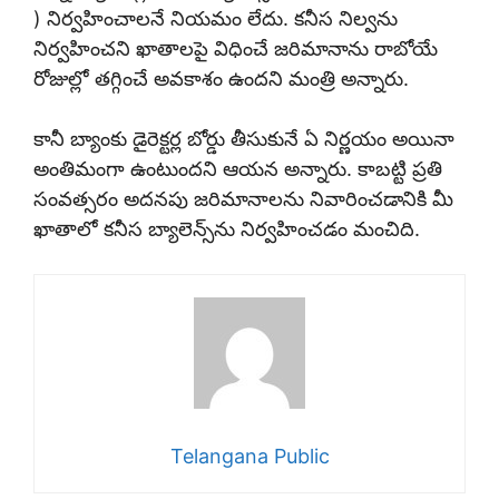
) నిర్వహించాలనే నియమం లేదు. కనీస నిల్వను
నిర్వహించని ఖాతాలపై విధించే జరిమానాను రాబోయే
రోజుల్లో తగ్గించే అవకాశం ఉందని మంత్రి అన్నారు.
కానీ బ్యాంకు డైరెక్టర్ల బోర్డు తీసుకునే ఏ నిర్ణయం అయినా
అంతిమంగా ఉంటుందని ఆయన అన్నారు. కాబట్టి ప్రతి
సంవత్సరం అదనపు జరిమానాలను నివారించడానికి మీ
ఖాతాలో కనీస బ్యాలెన్స్‌ను నిర్వహించడం మంచిది.
Telangana Public