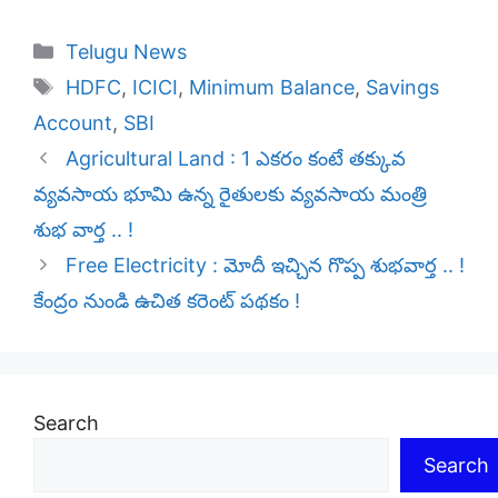
Categories
Telugu News
Tags
HDFC
,
ICICI
,
Minimum Balance
,
Savings
Account
,
SBI
Agricultural Land : 1 ఎకరం కంటే తక్కువ
వ్యవసాయ భూమి ఉన్న రైతులకు వ్యవసాయ మంత్రి
శుభ వార్త .. !
Free Electricity : మోదీ ఇచ్చిన గొప్ప శుభవార్త .. !
కేంద్రం నుండి ఉచిత కరెంట్ పథకం !
Search
Search