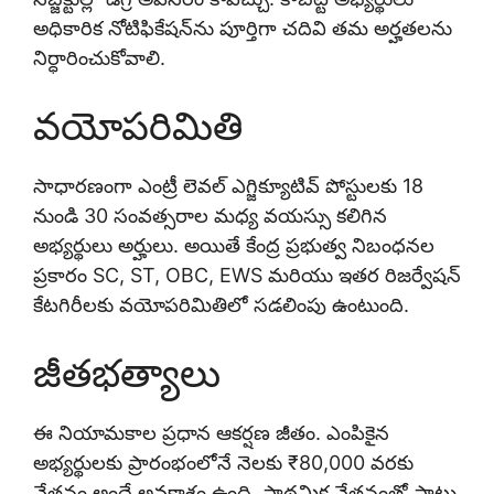
అధికారిక నోటిఫికేషన్‌ను పూర్తిగా చదివి తమ అర్హతలను
నిర్ధారించుకోవాలి.
వయోపరిమితి
సాధారణంగా ఎంట్రీ లెవల్ ఎగ్జిక్యూటివ్ పోస్టులకు 18
నుండి 30 సంవత్సరాల మధ్య వయస్సు కలిగిన
అభ్యర్థులు అర్హులు. అయితే కేంద్ర ప్రభుత్వ నిబంధనల
ప్రకారం SC, ST, OBC, EWS మరియు ఇతర రిజర్వేషన్
కేటగిరీలకు వయోపరిమితిలో సడలింపు ఉంటుంది.
జీతభత్యాలు
ఈ నియామకాల ప్రధాన ఆకర్షణ జీతం. ఎంపికైన
అభ్యర్థులకు ప్రారంభంలోనే నెలకు ₹80,000 వరకు
వేతనం అందే అవకాశం ఉంది. ప్రాథమిక వేతనంతో పాటు