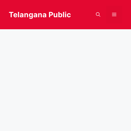
Skip
to
Telangana Public
Menu
content