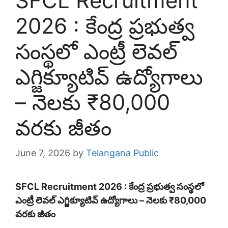
SFCL Recruitment
2026 : కేంద్ర ప్రభుత్వ
సంస్థలో ఎంట్రీ లెవల్
ఎగ్జిక్యూటివ్ ఉద్యోగాలు
– నెలకు ₹80,000
వరకు జీతం
June 7, 2026
by
Telangana Public
SFCL Recruitment 2026 : కేంద్ర ప్రభుత్వ సంస్థలో
ఎంట్రీ లెవల్ ఎగ్జిక్యూటివ్ ఉద్యోగాలు – నెలకు ₹80,000
వరకు జీతం