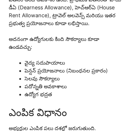
డీఏ (Dearness Allowance), హెచ్ఆర్ఏ (House
Rent Allowance), ట్రావెల్ అలవెన్స్ మరియు ఇతర
ప్రభుత్వ ప్రయోజనాలు కూడా లభిస్తాయి.
అదనంగా ఉద్యోగులకు కింది సౌకర్యాలు కూడా
ఉండవచ్చు:
వైద్య సదుపాయాలు
పెన్షన్ ప్రయోజనాలు (నిబంధనల ప్రకారం)
సెలవు సౌకర్యాలు
పదోన్నతి అవకాశాలు
ఉద్యోగ భద్రత
ఎంపిక విధానం
అభ్యర్థుల ఎంపిక పలు దశల్లో జరుగుతుంది.