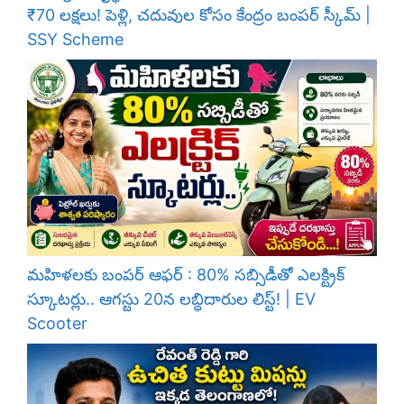
₹70 లక్షలు! పెళ్లి, చదువుల కోసం కేంద్రం బంపర్ స్కీమ్ |
SSY Scheme
మహిళలకు బంపర్ ఆఫర్ : 80% సబ్సిడీతో ఎలక్ట్రిక్
స్కూటర్లు.. ఆగస్టు 20న లబ్ధిదారుల లిస్ట్! | EV
Scooter