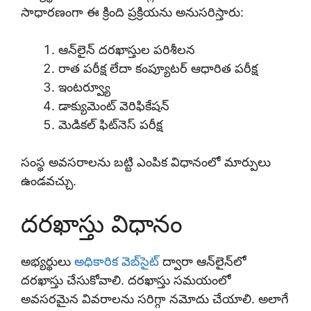
సాధారణంగా ఈ క్రింది ప్రక్రియను అనుసరిస్తారు:
ఆన్‌లైన్ దరఖాస్తుల పరిశీలన
రాత పరీక్ష లేదా కంప్యూటర్ ఆధారిత పరీక్ష
ఇంటర్వ్యూ
డాక్యుమెంట్ వెరిఫికేషన్
మెడికల్ ఫిట్‌నెస్ పరీక్ష
సంస్థ అవసరాలను బట్టి ఎంపిక విధానంలో మార్పులు
ఉండవచ్చు.
దరఖాస్తు విధానం
అభ్యర్థులు
అధికారిక వెబ్‌సైట్
ద్వారా ఆన్‌లైన్‌లో
దరఖాస్తు చేసుకోవాలి. దరఖాస్తు సమయంలో
అవసరమైన వివరాలను సరిగ్గా నమోదు చేయాలి. అలాగే