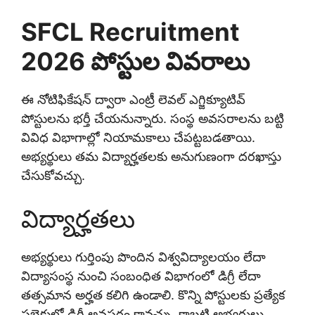
SFCL Recruitment
2026 పోస్టుల వివరాలు
ఈ నోటిఫికేషన్ ద్వారా ఎంట్రీ లెవల్ ఎగ్జిక్యూటివ్
పోస్టులను భర్తీ చేయనున్నారు. సంస్థ అవసరాలను బట్టి
వివిధ విభాగాల్లో నియామకాలు చేపట్టబడతాయి.
అభ్యర్థులు తమ విద్యార్హతలకు అనుగుణంగా దరఖాస్తు
చేసుకోవచ్చు.
విద్యార్హతలు
అభ్యర్థులు గుర్తింపు పొందిన విశ్వవిద్యాలయం లేదా
విద్యాసంస్థ నుంచి సంబంధిత విభాగంలో డిగ్రీ లేదా
తత్సమాన అర్హత కలిగి ఉండాలి. కొన్ని పోస్టులకు ప్రత్యేక
సబ్జెక్టుల్లో డిగ్రీ అవసరం కావచ్చు. కాబట్టి అభ్యర్థులు