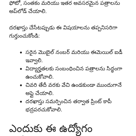
ఫోటో, సంతకం మరియు ఇతర అవసరమైన పత్రాలను
అప్‌లోడ్ చేయాలి.
దరఖాస్తు చేసేటప్పుడు ఈ విషయాలను తప్పనిసరిగా
గుర్తుంచుకోండి:
సరైన మొబైల్ నంబర్ మరియు ఈమెయిల్ ఐడీ
ఇవ్వాలి.
విద్యార్హతలకు సంబంధించిన పత్రాలను సిద్ధంగా
ఉంచుకోవాలి.
చివరి తేదీ వరకు వేచి ఉండకుండా ముందుగానే
అప్లై చేయాలి.
దరఖాస్తు సమర్పించిన తర్వాత ప్రింట్ కాపీ
భద్రపరచుకోవాలి.
ఎందుకు ఈ ఉద్యోగం