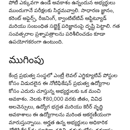
పోటీ ఎక్కువగా ఉండే అవకాశం ఉన్నందున అభ్యర్థులు
ముందుగానే పరీక్షలకు సిద్ధమవ్వాలి. సాధారణ జ్ఞానం,
కరెంట్ అఫైర్స్, రీజనింగ్, క్వాంటిటేటివ్ ఆప్టిట్యూడ్
మరియు సంబంధిత సబ్జెక్ట్ పరిజ్ఞానంపై దృష్టి పెట్టాలి. గత
సంవత్సరాల ప్రశ్నాపత్రాలను పరిశీలించడం కూడా
ఉపయోగకరంగా ఉంటుంది.
ముగింపు
కేంద్ర ప్రభుత్వ సంస్థలో ఎంట్రీ లెవల్ ఎగ్జిక్యూటివ్ పోస్టుల
కోసం విడుదలైన ఈ నోటిఫికేషన్ ప్రభుత్వ ఉద్యోగాల
కోసం ఎదురు చూస్తున్న అభ్యర్థులకు ఒక మంచి
అవకాశం. నెలకు ₹80,000 వరకు జీతం, వివిధ
అలవెన్సులు, ఉద్యోగ భద్రత మరియు కెరీర్ వృద్ధి
అవకాశాలు ఈ ఉద్యోగాలను మరింత ఆకర్షణీయంగా
మారుస్తున్నాయి. అర్హత ఉన్న అభ్యర్థులు అధికారిక