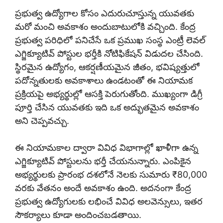
ప్రభుత్వ ఉద్యోగాల కోసం ఎదురుచూస్తున్న యువతకు
మరో మంచి అవకాశం అందుబాటులోకి వచ్చింది. కేంద్ర
ప్రభుత్వ పరిధిలో పనిచేసే ఒక ప్రముఖ సంస్థ ఎంట్రీ లెవల్
ఎగ్జిక్యూటివ్ పోస్టుల భర్తీకి నోటిఫికేషన్ విడుదల చేసింది.
స్థిరమైన ఉద్యోగం, ఆకర్షణీయమైన జీతం, భవిష్యత్తులో
పదోన్నతులకు అవకాశాలు ఉండటంతో ఈ నియామక
ప్రక్రియపై అభ్యర్థుల్లో ఆసక్తి పెరుగుతోంది. ముఖ్యంగా డిగ్రీ
పూర్తి చేసిన యువతకు ఇది ఒక అద్భుతమైన అవకాశం
అని చెప్పవచ్చు.
ఈ నియామకాల ద్వారా వివిధ విభాగాల్లో ఖాళీగా ఉన్న
ఎగ్జిక్యూటివ్ పోస్టులను భర్తీ చేయనున్నారు. ఎంపికైన
అభ్యర్థులకు ప్రారంభ దశలోనే నెలకు సుమారు ₹80,000
వరకు వేతనం అందే అవకాశం ఉంది. అదనంగా కేంద్ర
ప్రభుత్వ ఉద్యోగులకు లభించే వివిధ అలవెన్సులు, ఇతర
సౌకర్యాలు కూడా అందించబడతాయి.