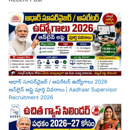
ఆధార్ సూపర్‌వైజర్ / ఆపరేటర్ ఉద్యోగాలు 2026
ఆన్‌లైన్ అప్లై పూర్తి వివరాలు | Aadhaar Supervisor
Recruitment 2026