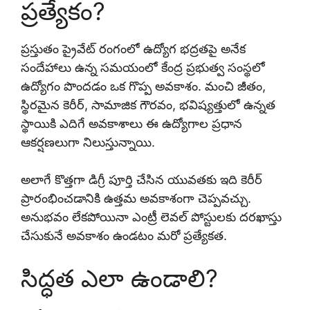
ప్రత్యేకం?
ప్రస్తుతం ప్రైవేట్ రంగంలో ఉద్యోగ భద్రతపై అనేక
సందేహాలు ఉన్న సమయంలో కేంద్ర ప్రభుత్వ సంస్థలో
ఉద్యోగం పొందడం ఒక గొప్ప అవకాశం. మంచి జీతం,
స్థిరమైన కెరీర్, సామాజిక గౌరవం, భవిష్యత్తులో ఉన్నత
స్థాయికి ఎదిగే అవకాశాలు ఈ ఉద్యోగాల ప్రధాన
ఆకర్షణలుగా నిలుస్తున్నాయి.
అలాగే కొత్తగా డిగ్రీ పూర్తి చేసిన యువతకు ఇది కెరీర్
ప్రారంభించడానికి ఉత్తమ అవకాశంగా చెప్పవచ్చు.
అనుభవం లేకపోయినా ఎంట్రీ లెవల్ పోస్టులకు దరఖాస్తు
చేసుకునే అవకాశం ఉండటం మరో ప్రత్యేకత.
సిద్ధత ఎలా ఉండాలి?