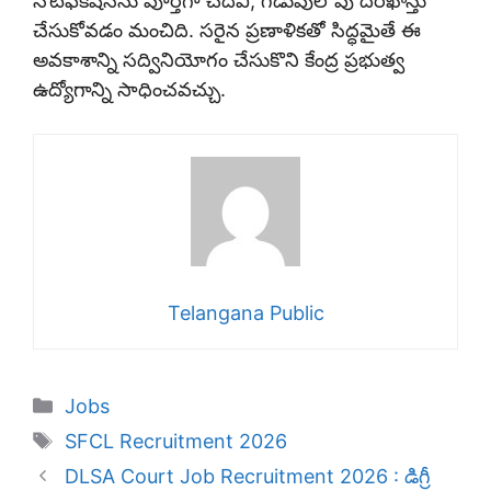
నోటిఫికేషన్‌ను పూర్తిగా చదివి, గడువులోపు దరఖాస్తు
చేసుకోవడం మంచిది. సరైన ప్రణాళికతో సిద్ధమైతే ఈ
అవకాశాన్ని సద్వినియోగం చేసుకొని కేంద్ర ప్రభుత్వ
ఉద్యోగాన్ని సాధించవచ్చు.
Telangana Public
Categories
Jobs
Tags
SFCL Recruitment 2026
DLSA Court Job Recruitment 2026 : డిగ్రీ