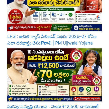
LPG : ఉచిత గ్యాస్ సిలిండర్ పథకం 2026–27 కోసం
ఎలా దరఖాస్తు చేసుకోవాలి | PM Ujjwala Yojana
సుకన్య సమృద్ధి యోజన : నెలకు ₹12,500 దాచుకుంటే