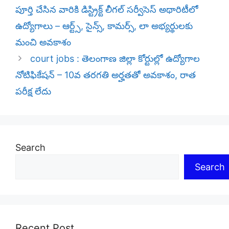
పూర్తి చేసిన వారికి డిస్ట్రిక్ట్ లీగల్ సర్వీసెస్ అథారిటీలో
ఉద్యోగాలు – ఆర్ట్స్, సైన్స్, కామర్స్, లా అభ్యర్థులకు
మంచి అవకాశం
court jobs : తెలంగాణ జిల్లా కోర్టుల్లో ఉద్యోగాల
నోటిఫికేషన్ – 10వ తరగతి అర్హతతో అవకాశం, రాత
పరీక్ష లేదు
Search
Search
Recent Post