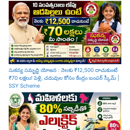
సుకన్య సమృద్ధి యోజన : నెలకు ₹12,500 దాచుకుంటే
₹70 లక్షలు! పెళ్లి, చదువుల కోసం కేంద్రం బంపర్ స్కీమ్ |
SSY Scheme