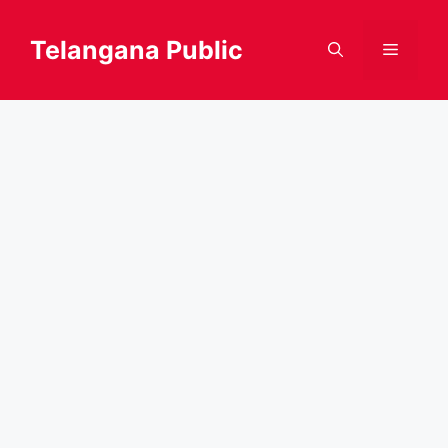
Skip
to
Telangana Public
Menu
content