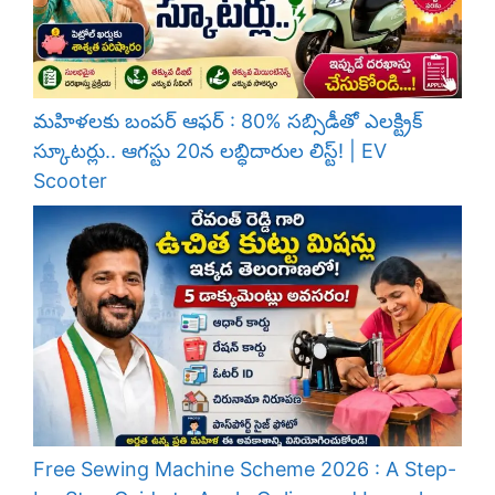
మహిళలకు బంపర్ ఆఫర్ : 80% సబ్సిడీతో ఎలక్ట్రిక్
స్కూటర్లు.. ఆగస్టు 20న లబ్ధిదారుల లిస్ట్! | EV
Scooter
Free Sewing Machine Scheme 2026 : A Step-