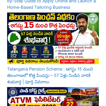
by-Step Guide to Apply Online and Launch a
Home-Based Tailoring Business
Telangana Pension Scheme : ఆగస్టు 15 నుంచి
తెలంగాణలో కొత్త పింఛన్లు – 57 ఏళ్లు నిండిన వారికి
శుభవార్త | పూర్తి వివరాలు