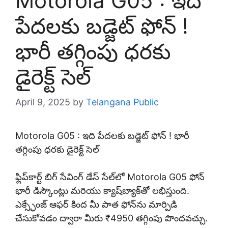
Motorola G05 : ఇది
పేదలకు బడ్జెట్ ఫోన్ !
భారీ తగ్గింపు ధరకు
డైరెక్ట్ సెల్
April 9, 2025
by
Telangana Public
Motorola G05 : ఇది పేదలకు బడ్జెట్ ఫోన్ ! భారీ
తగ్గింపు ధరకు డైరెక్ట్ సెల్
ఫ్లిప్‌కార్ట్ బిగ్ సేవింగ్ డేస్ సేల్‌లో Motorola G05 ఫోన్
భారీ డిస్కౌంట్లు మరియు క్యాష్‌బ్యాక్‌తో లభిస్తుంది.
ఎక్స్ఛేంజ్ ఆఫర్ కింద మీ పాత ఫోన్‌ను మార్పిడి
చేసుకోవడం ద్వారా మీరు ₹4950 తగ్గింపు పొందవచ్చు.