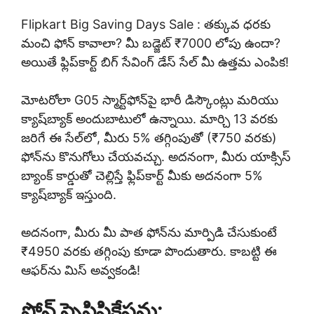
Flipkart Big Saving Days Sale : తక్కువ ధరకు
మంచి ఫోన్ కావాలా? మీ బడ్జెట్ ₹7000 లోపు ఉందా?
అయితే ఫ్లిప్‌కార్ట్ బిగ్ సేవింగ్ డేస్ సేల్ మీ ఉత్తమ ఎంపిక!
మోటరోలా G05 స్మార్ట్‌ఫోన్‌పై భారీ డిస్కౌంట్లు మరియు
క్యాష్‌బ్యాక్ అందుబాటులో ఉన్నాయి. మార్చి 13 వరకు
జరిగే ఈ సేల్‌లో, మీరు 5% తగ్గింపుతో (₹750 వరకు)
ఫోన్‌ను కొనుగోలు చేయవచ్చు. అదనంగా, మీరు యాక్సిస్
బ్యాంక్ కార్డుతో చెల్లిస్తే ఫ్లిప్‌కార్ట్ మీకు అదనంగా 5%
క్యాష్‌బ్యాక్ ఇస్తుంది.
అదనంగా, మీరు మీ పాత ఫోన్‌ను మార్పిడి చేసుకుంటే
₹4950 వరకు తగ్గింపు కూడా పొందుతారు. కాబట్టి ఈ
ఆఫర్‌ను మిస్ అవ్వకండి!
ఫోన్ స్పెసిఫికేషన్లు: