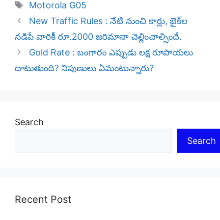
Tags
Motorola G05
New Traffic Rules : నేటి నుంచి కార్లు, బైక్‌ల
నడిపే వారికీ రూ.2000 జరిమానా చెల్లించాల్సిందే.
Gold Rate : బంగారం ఎప్పుడు లక్ష రూపాయలు
దాటుతుంది? నిపుణులు ఏమంటున్నారు?
Search
Search
Recent Post