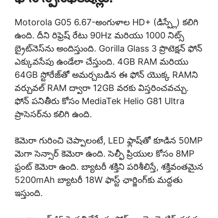
Motorola G05 6.67-అంగుళాల HD+ (డిస్ప్లే) కలిగి
ఉంది. దీని రిఫ్రెష్ రేటు 90Hz మరియు 1000 నిట్స్
బ్రైట్‌నెస్‌ను అందిస్తుంది. Gorilla Glass 3 ప్రొటెక్షన్ ఫోన్
ఎక్కువసేపు ఉండేలా చేస్తుంది. 4GB RAM మరియు
64GB స్టోరేజ్‌తో అమర్చబడిన ఈ ఫోన్ యొక్క RAMని
వర్చువల్ RAM ద్వారా 12GB వరకు విస్తరించవచ్చు.
ఫోన్ పనితీరు కోసం MediaTek Helio G81 Ultra
ప్రాసెసర్‌ను కలిగి ఉంది.
కెమెరా గురించి చెప్పాలంటే, LED ఫ్లాష్‌తో కూడిన 50MP
మెగా సెన్సార్ కెమెరా ఉంది. సెల్ఫీ ప్రియుల కోసం 8MP
ఫ్రంట్ కెమెరా ఉంది. బ్యాటరీ శక్తిని పరిశీలిస్తే, శక్తివంతమైన
5200mAh బ్యాటరీ 18W ఫాస్ట్ ఛార్జింగ్‌కు మద్దతు
ఇస్తుంది.