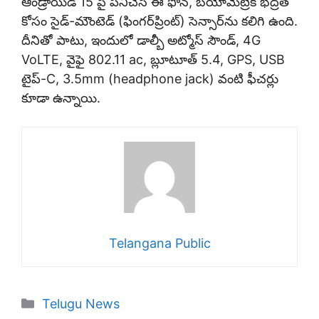
ఆండ్రాయిడ్ 15 పై పనిచేసే ఈ ఫోన్, బయోమెట్రిక్ భద్రత
కోసం సైడ్-మౌంటెడ్ (ఫింగర్‌ప్రింట్) సెన్సార్‌ను కలిగి ఉంది.
దీనితో పాటు, ఇందులో డాల్బీ అట్మోస్ సౌండ్, 4G
VoLTE, వైఫై 802.11 ac, బ్లూటూత్ 5.4, GPS, USB
టైప్-C, 3.5mm (headphone jack) వంటి ఫీచర్లు
కూడా ఉన్నాయి.
Telangana Public
Categories
Telugu News