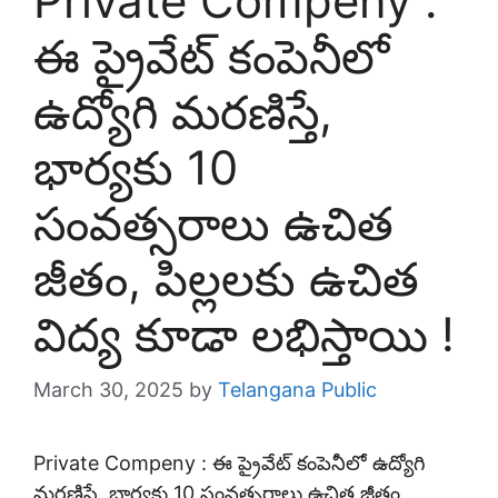
Private Compeny :
ఈ ప్రైవేట్ కంపెనీలో
ఉద్యోగి మరణిస్తే,
భార్యకు 10
సంవత్సరాలు ఉచిత
జీతం, పిల్లలకు ఉచిత
విద్య కూడా లభిస్తాయి !
March 30, 2025
by
Telangana Public
Private Compeny : ఈ ప్రైవేట్ కంపెనీలో ఉద్యోగి
మరణిస్తే, భార్యకు 10 సంవత్సరాలు ఉచిత జీతం,