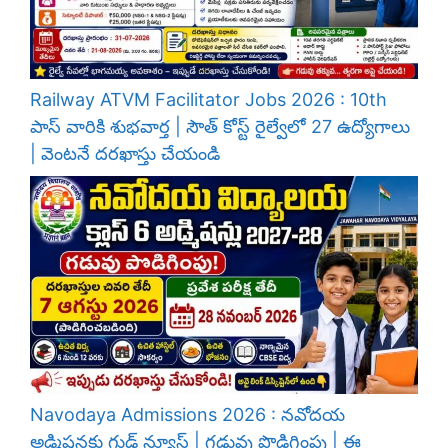
Railway ATVM Facilitator Jobs 2026 : 10th
పాస్ వారికి శుభవార్త | సౌత్ కోస్ట్ రైల్వేలో 27 ఉద్యోగాలు
| వెంటనే దరఖాస్తు చేయండి
Navodaya Admissions 2026 : నవోదయ
అడ్మిషన్లకు గుడ్ న్యూస్ | గడువు పొడిగింపు | ఈ