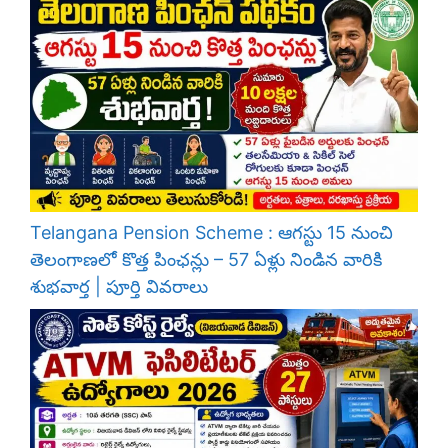
Telangana Pension Scheme : ఆగస్టు 15 నుంచి
తెలంగాణలో కొత్త పింఛన్లు – 57 ఏళ్లు నిండిన వారికి
శుభవార్త | పూర్తి వివరాలు