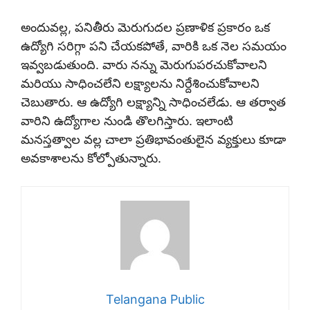
అందువల్ల, పనితీరు మెరుగుదల ప్రణాళిక ప్రకారం ఒక
ఉద్యోగి సరిగ్గా పని చేయకపోతే, వారికి ఒక నెల సమయం
ఇవ్వబడుతుంది. వారు నన్ను మెరుగుపరచుకోవాలని
మరియు సాధించలేని లక్ష్యాలను నిర్దేశించుకోవాలని
చెబుతారు. ఆ ఉద్యోగి లక్ష్యాన్ని సాధించలేడు. ఆ తర్వాత
వారిని ఉద్యోగాల నుండి తొలగిస్తారు. ఇలాంటి
మనస్తత్వాల వల్ల చాలా ప్రతిభావంతులైన వ్యక్తులు కూడా
అవకాశాలను కోల్పోతున్నారు.
Telangana Public