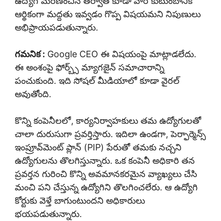
ఉద్యోగి మరణించిన తర్వాత కూడా వారి కుటుంబానికి
ఆర్థికంగా మద్దతు ఇవ్వడం గొప్ప విషయమని నిపుణులు
అభిప్రాయపడుతున్నారు.
గమనిక :
Google CEO ఈ విషయంపై మాట్లాడలేదు.
ఈ అంశంపై ఫోర్బ్స్ మ్యాగజైన్ సమాచారాన్ని
పంచుకుంది. ఇది సోషల్ మీడియాలో కూడా వైరల్
అవుతోంది.
కొన్ని కంపెనీలలో, కార్యనిర్వాహకులు తమ ఉద్యోగులతో
చాలా దురుసుగా ప్రవర్తిస్తారు. ఇదిలా ఉండగా, పెర్ఫార్మెన్స్
ఇంప్రూవ్‌మెంట్ ప్లాన్ (PIP) పేరుతో తమకు నచ్చని
ఉద్యోగులను తొలగిస్తున్నారు. ఒక కంపెనీ అధికారి తన
ప్రవర్తన గురించి కొన్ని అవమానకరమైన వ్యాఖ్యలు చేసి
మంచి పని చేస్తున్న ఉద్యోగిని తొలగించలేరు. ఆ ఉద్యోగి
కోర్టుకు వెళ్తే బాగుంటుందని అధికారులు
భయపడుతున్నారు.