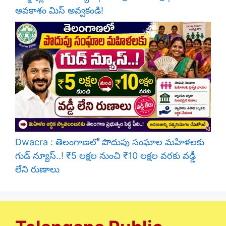
అవకాశం మిస్ అవ్వకండి!
Dwacra : తెలంగాణలో పొదుపు సంఘాల మహిళలకు
గుడ్ న్యూస్..! ₹5 లక్షల నుంచి ₹10 లక్షల వరకు వడ్డీ
లేని రుణాలు