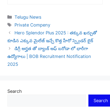
Categories
Telugu News
Tags
Private Compeny
Hero Splendor Plus 2025 : తక్కువ ఖర్చుతో
కూడిన ఎక్కువ మైలేజ్ ఇచ్చే కొత్త హీరో స్ప్లెండర్ బైక్
డిగ్రీ అర్హత తో బ్యాంక్ ఆఫ్ బరోడా లో భారీగా
ఉద్యోగాలు | BOB Recruitment Notification
2025
Search
Search