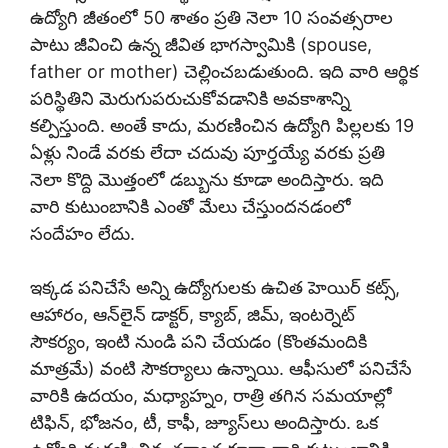
ఉద్యోగి జీతంలో 50 శాతం ప్రతి నెలా 10 సంవత్సరాల
పాటు జీవించి ఉన్న జీవిత భాగస్వామికి (spouse,
father or mother) చెల్లించబడుతుంది. ఇది వారి ఆర్థిక
పరిస్థితిని మెరుగుపరుచుకోవడానికి అవకాశాన్ని
కల్పిస్తుంది. అంతే కాదు, మరణించిన ఉద్యోగి పిల్లలకు 19
ఏళ్లు నిండే వరకు లేదా చదువు పూర్తయ్యే వరకు ప్రతి
నెలా కొద్ది మొత్తంలో డబ్బును కూడా అందిస్తారు. ఇది
వారి కుటుంబానికి ఎంతో మేలు చేస్తుందనడంలో
సందేహం లేదు.
ఇక్కడ పనిచేసే అన్ని ఉద్యోగులకు ఉచిత హెయిర్ కట్స్,
ఆహారం, ఆన్‌లైన్ డాక్టర్, క్యాబ్, జిమ్, ఇంటర్నెట్
సౌకర్యం, ఇంటి నుండి పని చేయడం (కొంతమందికి
మాత్రమే) వంటి సౌకర్యాలు ఉన్నాయి. ఆఫీసులో పనిచేసే
వారికి ఉదయం, మధ్యాహ్నం, రాత్రి తగిన సమయాల్లో
టిఫిన్, భోజనం, టీ, కాఫీ, జ్యూస్‌లు అందిస్తారు. ఒక