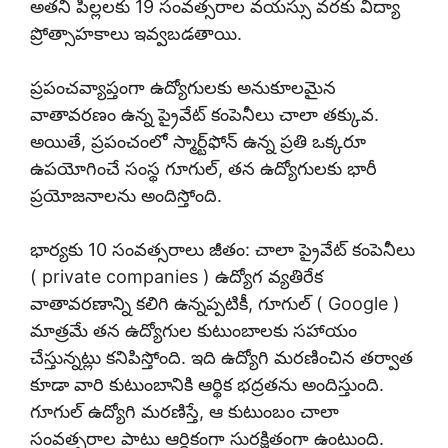
అతని పిల్లలకు 19 సంవత్సరాల వయస్సు వరకు విద్యా
ప్రోత్సాహకాలు ఇవ్వబడతాయి.
ప్రపంచవ్యాప్తంగా ఉద్యోగులకు అనుకూలమైన
వాతావరణం ఉన్న ప్రైవేట్ కంపెనీలు చాలా తక్కువ.
అయితే, ప్రపంచంలో స్మార్ట్‌ఫోన్ ఉన్న ప్రతి ఒక్కరూ
ఉపయోగించే సంస్థ గూగుల్, తన ఉద్యోగులకు భారీ
ప్రయోజనాలను అందిస్తోంది.
భార్యకు 10 సంవత్సరాలు జీతం: చాలా ప్రైవేట్ కంపెనీలు
( private companies ) ఉద్యోగ వ్యతిరేక
వాతావరణాన్ని కలిగి ఉన్నప్పటికీ, గూగుల్ ( Google )
మాత్రమే తన ఉద్యోగుల కుటుంబాలకు సహాయం
చేస్తున్నట్లు కనిపిస్తోంది. ఇది ఉద్యోగి మరణించిన తర్వాత
కూడా వారి కుటుంబానికి ఆర్థిక భద్రతను అందిస్తుంది.
గూగుల్ ఉద్యోగి మరణిస్తే, ఆ కుటుంబం చాలా
సంవత్సరాల పాటు ఆర్థికంగా సురక్షితంగా ఉంటుంది.