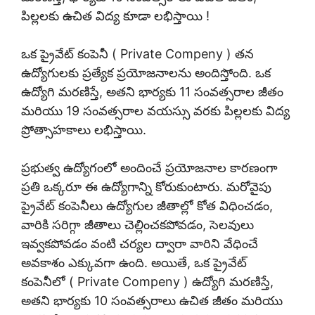
పిల్లలకు ఉచిత విద్య కూడా లభిస్తాయి !
ఒక ప్రైవేట్ కంపెనీ ( Private Compeny ) తన
ఉద్యోగులకు ప్రత్యేక ప్రయోజనాలను అందిస్తోంది. ఒక
ఉద్యోగి మరణిస్తే, అతని భార్యకు 11 సంవత్సరాల జీతం
మరియు 19 సంవత్సరాల వయస్సు వరకు పిల్లలకు విద్య
ప్రోత్సాహకాలు లభిస్తాయి.
ప్రభుత్వ ఉద్యోగంలో అందించే ప్రయోజనాల కారణంగా
ప్రతి ఒక్కరూ ఈ ఉద్యోగాన్ని కోరుకుంటారు. మరోవైపు
ప్రైవేట్ కంపెనీలు ఉద్యోగుల జీతాల్లో కోత విధించడం,
వారికి సరిగ్గా జీతాలు చెల్లించకపోవడం, సెలవులు
ఇవ్వకపోవడం వంటి చర్యల ద్వారా వారిని వేధించే
అవకాశం ఎక్కువగా ఉంది. అయితే, ఒక ప్రైవేట్
కంపెనీలో ( Private Compeny ) ఉద్యోగి మరణిస్తే,
అతని భార్యకు 10 సంవత్సరాలు ఉచిత జీతం మరియు