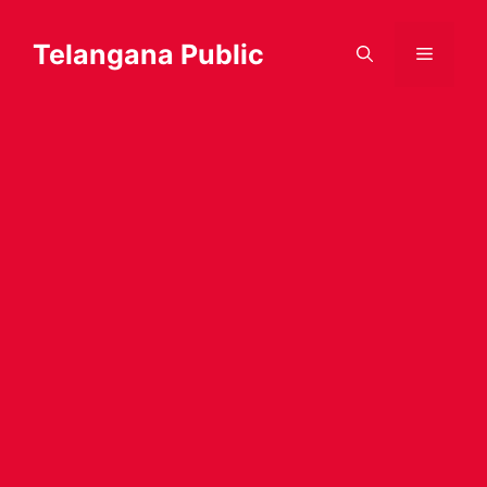
Skip
to
Telangana Public
Menu
content