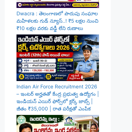
Dwacra : తెలంగాణలో పొదుపు సంఘాల
మహిళలకు గుడ్ న్యూస్..! ₹5 లక్షల నుంచి
₹10 లక్షల వరకు వడ్డీ లేని రుణాలు
Indian Air Force Recruitment 2026
– ఇంటర్ అర్హతతో కేంద్ర ప్రభుత్వ ఉద్యోగం |
ఇండియన్ ఎయిర్ ఫోర్స్‌లో క్లర్క్ జాబ్స్ |
జీతం ₹35,000 | రాత పరీక్షతో ఎంపిక