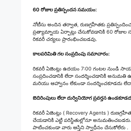
60 రోజుల ప్రతిస్పందన సమయం:
నోటీసు అందిన తర్వాత, రుణగ్రహీతకు ప్రతిస్పందించడా
ప్రత్యామ్నాయ ఏర్పాట్లు చేసుకోవడానికి 60 రో
రికవరీ చర్యలు ప్రారంభించబడవు.
కాలపరిమితి గల సంప్రదింపు సమాచారం:
రికవరీ ఏజెంట్లు ఉదయం 7:00 గంటల నుండి సాయ
సంప్రదించడానికి లేదా సందర్శించడానికి అనుమతి
మరియు ఆహ్వానం లేకుండా సందర్శించకూడదు లేదా వ
బెదిరింపులు లేదా దుర్వినియోగ ప్రవర్తన ఉండకూడద
రికవరీ ఏజెంట్లు ( Recovery Agents ) రుణగ్రహీతల
చేయడానికి ఎట్టి పరిస్థితుల్లోనూ అనుమతించబడర
పాటించకుండా వారు ఆస్తిని స్వాధీనం చేసుకోలేరు .