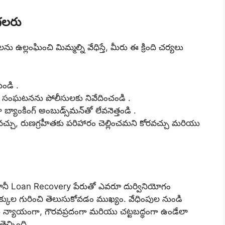
గలరు
 ఉల్లంఘించి మిమ్మల్ని వేధిస్తే, మీరు ఈ క్రింది చర్యలు
యండి .
ే సంఘటనను పోలీసులకు నివేదించండి .
యాంకింగ్ అంబుడ్స్‌మన్‌తో లేవనెత్తండి .
చవచ్చు, రుణగ్రహీతకు పరిహారం చెల్లించమని కోరవచ్చు మరియు
ం, కానీ Loan Recovery పేరుతో ఎవరూ దుర్వినియోగం
్కుల గురించి తెలుసుకోవడం ముఖ్యం. వేధింపుల నుండి
క్రియ న్యాయంగా, గౌరవప్రదంగా మరియు చట్టబద్ధంగా ఉండేలా
చ్చింది.