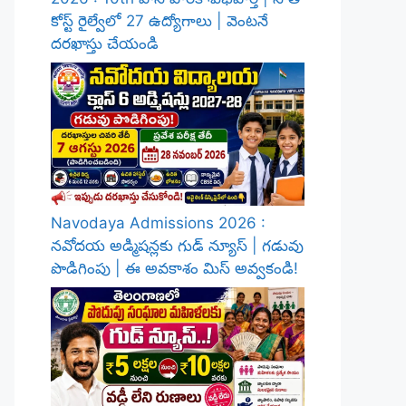
కోస్ట్ రైల్వేలో 27 ఉద్యోగాలు | వెంటనే
దరఖాస్తు చేయండి
Navodaya Admissions 2026 :
నవోదయ అడ్మిషన్లకు గుడ్ న్యూస్ | గడువు
పొడిగింపు | ఈ అవకాశం మిస్ అవ్వకండి!