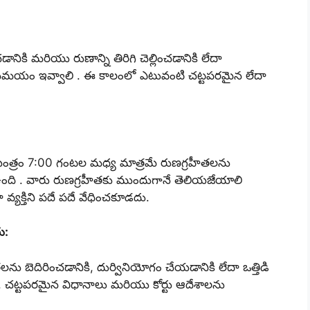
నికి మరియు రుణాన్ని తిరిగి చెల్లించడానికి లేదా
జుల సమయం ఇవ్వాలి . ఈ కాలంలో ఎటువంటి చట్టపరమైన లేదా
ంత్రం 7:00 గంటల మధ్య మాత్రమే రుణగ్రహీతలను
 ఉంది . వారు రుణగ్రహీతకు ముందుగానే తెలియజేయాలి
్యక్తిని పదే పదే వేధించకూడదు.
ు:
ను బెదిరించడానికి, దుర్వినియోగం చేయడానికి లేదా ఒత్తిడి
ు. చట్టపరమైన విధానాలు మరియు కోర్టు ఆదేశాలను