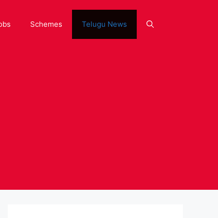
obs
Schemes
Telugu News