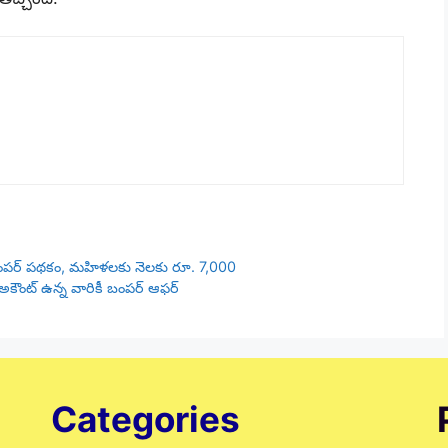
బంపర్ పథకం, మహిళలకు నెలకు రూ. 7,000
ో అకౌంట్ ఉన్న వారికీ బంపర్ ఆఫర్
Categories