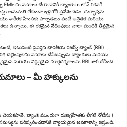
ఉన్న EMIలను వసూలు చేయడానికి బ్యాంకులు లోన్ రికవరీ
ట్లు అనుమతి లేకుండా ఇళ్లలోకి ప్రవేశించడం, దుర్భాషను
యు శారీరక హింసకు పాల్పడటం వంటి అనైతిక మరియు
దికలు ఉన్నాయి. ఈ రకమైన వేధింపులు చాలా మందికి తీవ్రమైన
.
టే, ఇటువంటి ప్రవర్తన భారతీయ రిజర్వ్ బ్యాంక్ (RBI)
 తిరిగి చెల్లింపులను వసూలు చేసేటప్పుడు బ్యాంకులు మరియు
పష్టమైన మరియు నిర్దిష్టమైన మార్గదర్శకాలను RBI జారీ చేసింది.
యమాలు – మీ హక్కులను
 చేయకపోతే, బ్యాంక్ ముందుగా రుణగ్రహీతకు లీగల్ నోటీసు (
మస్యను పరిష్కరించడానికి న్యాయమైన అవకాశాన్ని ఇస్తుంది.