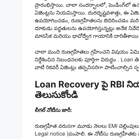
ప్రారంభిస్తాయి. చాలా సందర్భాలలో, పెండింగ్‌లో 
ఏజెంట్లను నియమిస్తాయి. దురదృష్టవశాత్తు, ఈ ఏజెం
ఉపయోగించడం, రుణగ్రహీతలను బెదిరించడం మరి
దూకుడు పద్ధతులను ఉపయోగిస్తున్నట్లు అనేక నివే
మానసిక మరియు భావోద్వేగ గాయానికి దారితీశాయి
చాలా మంది రుణగ్రహీతలు గ్రహించని విషయం ఏమిటం
నిర్దేశించిన నిబంధనలకు పూర్తిగా విరుద్ధం . Loan
వాటి రికవరీ ఏజెంట్లు తప్పనిసరిగా పాటించాల్సిన స్
Loan Recovery పై RBI ని
తెలుసుకోండి
లీగల్ నోటీసు జారీ:
రుణగ్రహీత వరుసగా మూడు నెలలు EMI చెల్లింపులు
Legal notice )పంపాలి. ఈ నోటీసు రుణగ్రహీతకు స