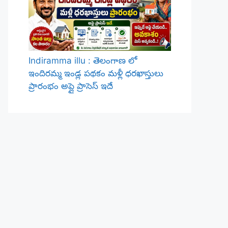
Indiramma illu : తెలంగాణ లో
ఇందిరమ్మ ఇండ్ల పథకం మళ్లీ ధరఖాస్తులు
ప్రారంభం అప్లై ప్రాసెస్ ఇదే