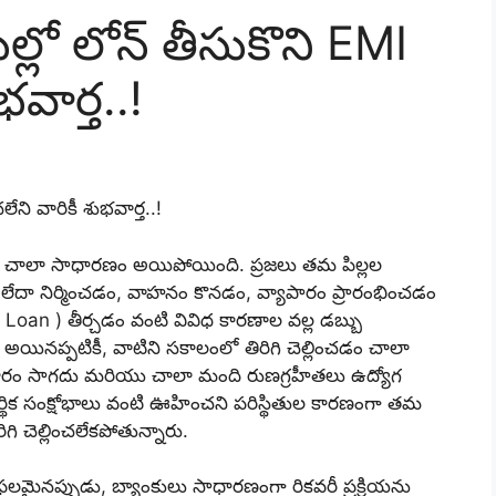
ల్లో లోన్ తీసుకొని EMI
భవార్త..!
లేని వారికీ శుభవార్త..!
డం చాలా సాధారణం అయిపోయింది. ప్రజలు తమ పిల్లల
లేదా నిర్మించడం, వాహనం కొనడం, వ్యాపారం ప్రారంభించడం
Loan ) తీర్చడం వంటి వివిధ కారణాల వల్ల డబ్బు
 అయినప్పటికీ, వాటిని సకాలంలో తిరిగి చెల్లించడం చాలా
్రకారం సాగదు మరియు చాలా మంది రుణగ్రహీతలు ఉద్యోగ
ర్థిక సంక్షోభాలు వంటి ఊహించని పరిస్థితుల కారణంగా తమ
 చెల్లించలేకపోతున్నారు.
లమైనప్పుడు, బ్యాంకులు సాధారణంగా రికవరీ ప్రక్రియను