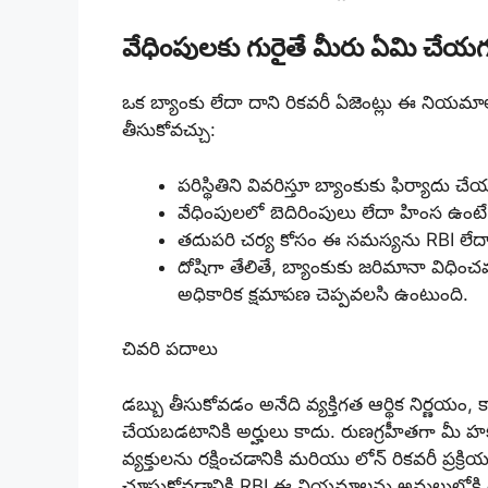
వేధింపులకు గురైతే మీరు ఏమి చేయ
ఒక బ్యాంకు లేదా దాని రికవరీ ఏజెంట్లు ఈ నియమాలను
తీసుకోవచ్చు:
పరిస్థితిని వివరిస్తూ బ్యాంకుకు ఫిర్యాదు చే
వేధింపులలో బెదిరింపులు లేదా హింస ఉంట
తదుపరి చర్య కోసం ఈ సమస్యను RBI లేదా బ్
దోషిగా తేలితే, బ్యాంకుకు జరిమానా విధిం
అధికారిక క్షమాపణ చెప్పవలసి ఉంటుంది.
చివరి పదాలు
డబ్బు తీసుకోవడం అనేది వ్యక్తిగత ఆర్థిక నిర్ణయ
చేయబడటానికి అర్హులు కాదు. రుణగ్రహీతగా మీ హక
వ్యక్తులను రక్షించడానికి మరియు లోన్ రికవరీ ప్ర
చూసుకోవడానికి RBI ఈ నియమాలను అమలులోకి తె