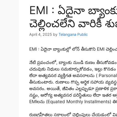
EMI : ఏదైనా బ్యాంకు
చెల్లించలేని వారికీ శు
April 4, 2025
by
Telangana Public
EMI : ఏదైనా బ్యాంకుల్లో లోన్ తీసుకొని EMI చెల్లించ
నేటి ప్రపంచంలో, బ్యాంకు నుండి రుణం తీసుకోవ
చదువుకు నిధులు సమకూర్చుకోవడం, ఇల్లు కొనడం 
లేదా అత్యవసర వ్యక్తిగత అవసరాలను ( Parsonal 
తీసుకుంటారు. రుణాలు గొప్ప ఆర్థిక సహాయ వ్యవస్థ
అవసరం. అయితే, జీవితం ఎల్లప్పుడూ ప్రణాళిక ప
నష్టం, ఆరోగ్య అత్యవసర పరిస్థితులు లేదా ఇతర ఆ
EMIలను (Equated Monthly Installments) తిరిగి
రుణగ్రహీతలు సకాలంలో చెల్లింపులు చేయడంలో విఫ