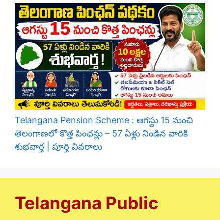
Telangana Pension Scheme : ఆగస్టు 15 నుంచి
తెలంగాణలో కొత్త పింఛన్లు – 57 ఏళ్లు నిండిన వారికి
శుభవార్త | పూర్తి వివరాలు
Telangana Public