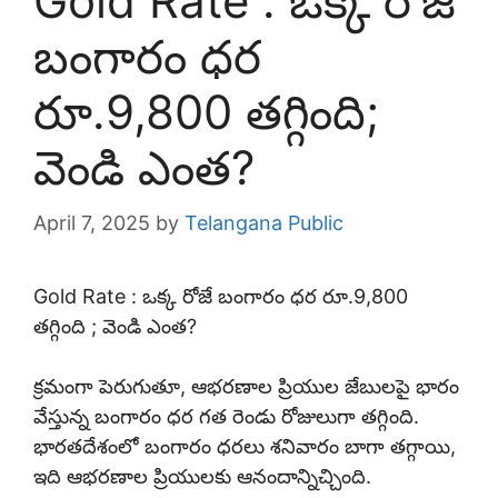
Gold Rate : ఒక్క రోజే
బంగారం ధర
రూ.9,800 తగ్గింది;
వెండి ఎంత?
April 7, 2025
by
Telangana Public
Gold Rate : ఒక్క రోజే బంగారం ధర రూ.9,800
తగ్గింది ; వెండి ఎంత?
క్రమంగా పెరుగుతూ, ఆభరణాల ప్రియుల జేబులపై భారం
వేస్తున్న బంగారం ధర గత రెండు రోజులుగా తగ్గింది.
భారతదేశంలో బంగారం ధరలు శనివారం బాగా తగ్గాయి,
ఇది ఆభరణాల ప్రియులకు ఆనందాన్నిచ్చింది.