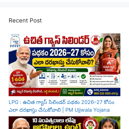
Recent Post
LPG : ఉచిత గ్యాస్ సిలిండర్ పథకం 2026–27 కోసం
ఎలా దరఖాస్తు చేసుకోవాలి | PM Ujjwala Yojana