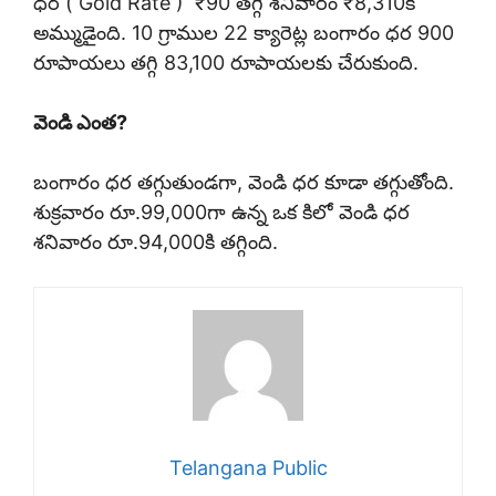
ధర ( Gold Rate ) ₹90 తగ్గి శనివారం ₹8,310కి
అమ్ముడైంది. 10 గ్రాముల 22 క్యారెట్ల బంగారం ధర 900
రూపాయలు తగ్గి 83,100 రూపాయలకు చేరుకుంది.
వెండి ఎంత?
బంగారం ధర తగ్గుతుండగా, వెండి ధర కూడా తగ్గుతోంది.
శుక్రవారం రూ.99,000గా ఉన్న ఒక కిలో వెండి ధర
శనివారం రూ.94,000కి తగ్గింది.
Telangana Public