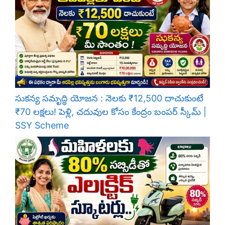
సుకన్య సమృద్ధి యోజన : నెలకు ₹12,500 దాచుకుంటే
₹70 లక్షలు! పెళ్లి, చదువుల కోసం కేంద్రం బంపర్ స్కీమ్ |
SSY Scheme