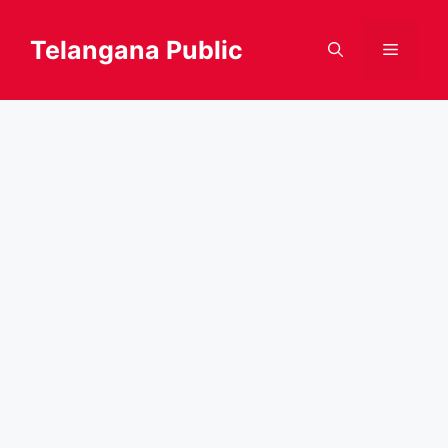
Skip
to
Telangana Public
Menu
content