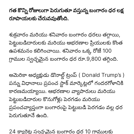
గత కొన్ని రోజులుగా పెరుగుతూ వస్తున్న బంగారం ధర లక్ష
రూపాయలకు చేరువవుతోంది.
శుక్రవారం మరియు శనివారం బంగారం ధరలు తగ్గాయి,
పెట్టుబడిదారులకు మరియు ఆభరణాల ప్రియులకు కొంత
ఉపశమనం కలిగించాయి. శనివారం ఒక్క రోజే 100
గ్రాముల స్వచ్ఛమైన బంగారం ధర రూ.9,800 తగ్గింది.
అమెరికా అధ్యక్షుడు డొనాల్డ్ ట్రంప్ ( Donald Trump’s )
పన్ను విధానాలు ప్రపంచ స్టాక్ మార్కెట్లలో గందరగోళానికి
కారణమయ్యాయి. ఆభరణాల వ్యాపారులు మరియు
పెట్టుబడిదారుల కొనుగోళ్లు పెరగడం మరియు
ప్రపంచవ్యాప్తంగా బంగారంపై పెట్టుబడి పెరగడం వల్ల ధర
పెరుగుతూనే ఉంది.
24 క్యారెట్ల స్వచ్ఛమైన బంగారం ధర 10 గ్రాములకు