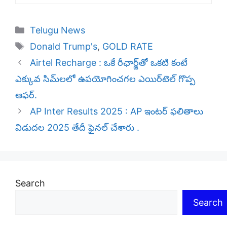
Categories
Telugu News
Tags
Donald Trump's
,
GOLD RATE
Airtel Recharge : ఒకే రీఛార్జ్‌తో ఒకటి కంటే
ఎక్కువ సిమ్‌లలో ఉపయోగించగల ఎయిర్‌టెల్ గొప్ప
ఆఫర్.
AP Inter Results 2025 : AP ఇంటర్ ఫలితాలు
విడుదల 2025 తేదీ ఫైనల్ చేశారు .
Search
Search