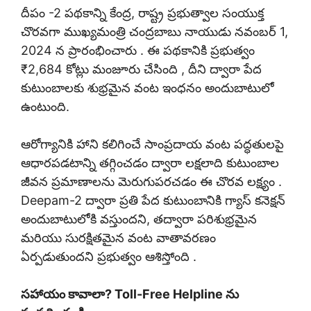
దీపం -2 పథకాన్ని కేంద్ర, రాష్ట్ర ప్రభుత్వాల సంయుక్త
చొరవగా ముఖ్యమంత్రి చంద్రబాబు నాయుడు నవంబర్ 1,
2024 న ప్రారంభించారు . ఈ పథకానికి ప్రభుత్వం
₹2,684 కోట్లు మంజూరు చేసింది , దీని ద్వారా పేద
కుటుంబాలకు శుభ్రమైన వంట ఇంధనం అందుబాటులో
ఉంటుంది.
ఆరోగ్యానికి హాని కలిగించే సాంప్రదాయ వంట పద్ధతులపై
ఆధారపడటాన్ని తగ్గించడం ద్వారా లక్షలాది కుటుంబాల
జీవన ప్రమాణాలను మెరుగుపరచడం ఈ చొరవ లక్ష్యం .
Deepam-2 ద్వారా ప్రతి పేద కుటుంబానికి గ్యాస్ కనెక్షన్
అందుబాటులోకి వస్తుందని, తద్వారా పరిశుభ్రమైన
మరియు సురక్షితమైన వంట వాతావరణం
ఏర్పడుతుందని ప్రభుత్వం ఆశిస్తోంది .
సహాయం కావాలా? Toll-Free Helpline ను