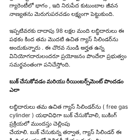
గ్యారెంటీలో భాగం , ఇది నిరుపేద కుటుంబాల జీవన
నాణ్యతను మెరుగుపరచడం లక్ష్యంగా పెట్టుకుంది.
ఇప్పటివరకు దాదాపు 98 లక్షల మంది లబ్ధిదారులు ఈ
పథకం కింద తమ మొదటి ఉచిత గ్యాస్ సిలిండర్‌ను
అందుకున్నారు . ఈ చొరవ నుండి అర్హత ఉన్న
వినియోగదారులందరూ ప్రయోజనం పొందేలా ప్రభుత్వం
సమర్థవంతంగా పనిచేస్తోంది.
బుక్ చేసుకోవడం మరియు రీయింబర్స్‌మెంట్ పొందడం
ఎలా
లబ్ధిదారులు తమ ఉచిత గ్యాస్ సిలిండర్‌ను ( free gas
cylinder ) యథావిధిగా బుక్ చేసుకోవాలి, బుకింగ్
ప్రక్రియలో ముందస్తు చెల్లింపు
చేయాలి. బుక్ చేసుకున్న తర్వాత, గ్యాస్ సిలిండర్ ఈ