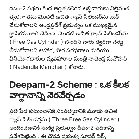
దీపం-2 పథకం కింద అర్హత కలిగిన లబ్ధిదారులు వీలైనంత
త్వరగా తమ మొదటి ఉచిత గ్యాస్ సిలిండర్‌ను బుక్
చేసుకోవాలని ఆంధ్రప్రదేశ్ ప్రభుత్వం ఒక ముఖ్యమైన
జ్ఞాపికను జారీ చేసింది. మొదటి ఉచిత గ్యాస్ సిలిండర్‌ను
( Free Gas Cylinder ) పొందని వారు త్వరగా చర్య
తీసుకోవాలని ఆహార, పౌర సరఫరాలు మరియు
వినియోగదారుల వ్యవహారాల మంత్రి నాదెండ్ల మనోహర్
( Nadendla Manohar ) కోరారు.
Deepam-2 Scheme : ఒక కీలక
వాగ్దానాన్ని నెరవేర్చడం
ప్రతి పేద కుటుంబానికి సంవత్సరానికి మూడు ఉచిత
గ్యాస్ సిలిండర్లను ( Three Free Gas Cylinder )
అందించడానికి సంకీర్ణ ప్రభుత్వం దీపం-2 పథకాన్ని
ప్రవేశపెట్టింది . ఈ చొరవ ప్రభుత్వ సూపర్ సిక్స్