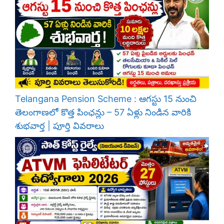
Telangana Pension Scheme : ఆగస్టు 15 నుంచి
తెలంగాణలో కొత్త పింఛన్లు – 57 ఏళ్లు నిండిన వారికి
శుభవార్త | పూర్తి వివరాలు