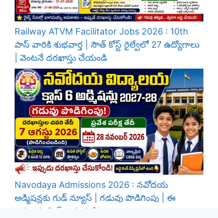
Railway ATVM Facilitator Jobs 2026 : 10th
పాస్ వారికి శుభవార్త | సౌత్ కోస్ట్ రైల్వేలో 27 ఉద్యోగాలు
| వెంటనే దరఖాస్తు చేయండి
Navodaya Admissions 2026 : నవోదయ
అడ్మిషన్లకు గుడ్ న్యూస్ | గడువు పొడిగింపు | ఈ
అవకాశం మిస్ అవ్వకండి!