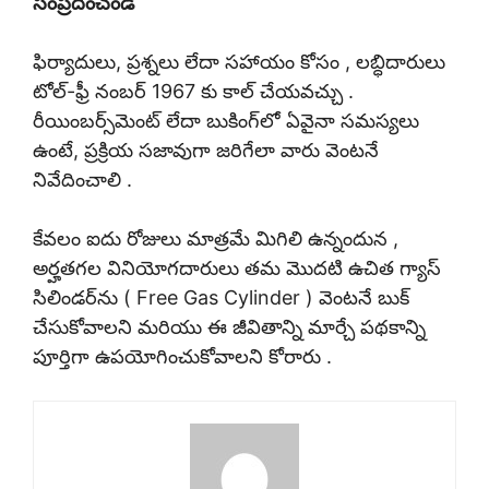
సంప్రదించండి
ఫిర్యాదులు, ప్రశ్నలు లేదా సహాయం కోసం , లబ్ధిదారులు
టోల్-ఫ్రీ నంబర్ 1967 కు కాల్ చేయవచ్చు .
రీయింబర్స్‌మెంట్ లేదా బుకింగ్‌లో ఏవైనా సమస్యలు
ఉంటే, ప్రక్రియ సజావుగా జరిగేలా వారు వెంటనే
నివేదించాలి .
కేవలం ఐదు రోజులు మాత్రమే మిగిలి ఉన్నందున ,
అర్హతగల వినియోగదారులు తమ మొదటి ఉచిత గ్యాస్
సిలిండర్‌ను ( Free Gas Cylinder ) వెంటనే బుక్
చేసుకోవాలని మరియు ఈ జీవితాన్ని మార్చే పథకాన్ని
పూర్తిగా ఉపయోగించుకోవాలని కోరారు .