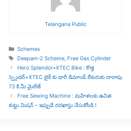
Telangana Public
Categories
Schemes
Tags
Deepam-2 Scheme
,
Free Gas Cylinder
Hero Splendor+XTEC Bike : కొత్త
స్ప్లెండర్+XTEC బైక్ కు భారీ డిమాండ్ లీటరుకు దాదాపు
73 కి.మీ మైలేజ్
Free Sewing Machine : మహిళలకు ఉచిత
కుట్టు మిషన్ – ఇప్పుడే దరఖాస్తు చేసుకోండి !