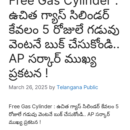
Free Gas Cylinder :
ఉచిత గ్యాస్ సిలిండర్
కేవలం 5 రోజులే గడువు
వెంటనే బుక్ చేసుకోండి..
AP సర్కార్ ముఖ్య
ప్రకటన !
March 26, 2025
by
Telangana Public
Free Gas Cylinder : ఉచిత గ్యాస్ సిలిండర్ కేవలం 5
రోజులే గడువు వెంటనే బుక్ చేసుకోండి.. AP సర్కార్
ముఖ్య ప్రకటన !