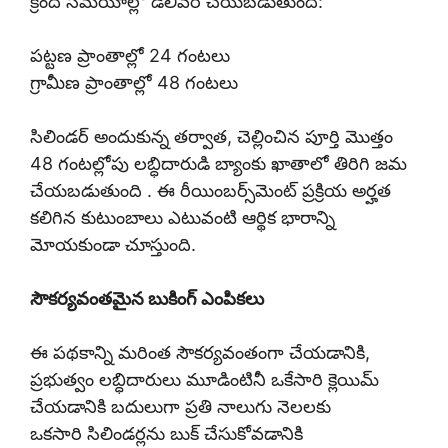
క్రింది సమయాల్లో డెలివరీ చేయబడుతుంది:
పట్టణ ప్రాంతాల్లో 24 గంటలు
గ్రామీణ ప్రాంతాల్లో 48 గంటలు
సిలిండర్ అందుకున్న తర్వాత, చెల్లించిన పూర్తి మొత్తం
48 గంటల్లోపు లబ్ధిదారుడి బ్యాంకు ఖాతాలో తిరిగి జమ
చేయబడుతుంది . ఈ రీయింబర్స్‌మెంట్ ప్రక్రియ అర్హత
కలిగిన కుటుంబాలు ఎటువంటి ఆర్థిక భారాన్ని
మోయకుండా చూస్తుంది.
సౌకర్యవంతమైన బుకింగ్ ఎంపికలు
ఈ పథకాన్ని మరింత సౌకర్యవంతంగా చేయడానికి,
ప్రభుత్వం లబ్ధిదారులు మూడింటినీ ఒకేసారి క్లెయిమ్
చేయడానికి బదులుగా ప్రతి నాలుగు నెలలకు
ఒకసారి సిలిండర్లను బుక్ చేసుకోవడానికి