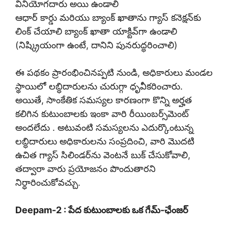
వినియోగదారు అయి ఉండాలి
ఆధార్ కార్డు మరియు బ్యాంక్ ఖాతాను గ్యాస్ కనెక్షన్‌కు
లింక్ చేయాలి బ్యాంక్ ఖాతా యాక్టివ్‌గా ఉండాలి
(నిష్క్రియంగా ఉంటే, దానిని పునరుద్ధరించాలి)
ఈ పథకం ప్రారంభించినప్పటి నుండి, అధికారులు మండల
స్థాయిలో లబ్ధిదారులను చురుగ్గా ధృవీకరించారు.
అయితే, సాంకేతిక సమస్యల కారణంగా కొన్ని అర్హత
కలిగిన కుటుంబాలకు ఇంకా వారి రీయింబర్స్‌మెంట్
అందలేదు . అటువంటి సమస్యలను ఎదుర్కొంటున్న
లబ్ధిదారులు అధికారులను సంప్రదించి, వారి మొదటి
ఉచిత గ్యాస్ సిలిండర్‌ను వెంటనే బుక్ చేసుకోవాలి,
తద్వారా వారు ప్రయోజనం పొందుతారని
నిర్ధారించుకోవచ్చు.
Deepam-2 : పేద కుటుంబాలకు ఒక గేమ్-ఛేంజర్