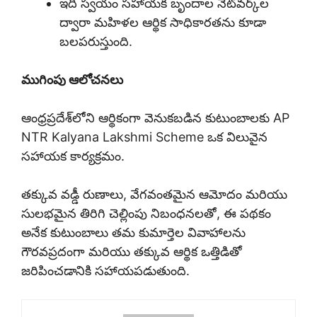
ఇది స్వయం సహాయక బృందాల నెట్‌వర్క్‌ల
ద్వారా మహిళల ఆర్థిక సాధికారతను కూడా
బలపరుస్తుంది.
ముగింపు ఆలోచనలు
ఆంధ్రప్రదేశ్‌లోని ఆర్థికంగా వెనుకబడిన కుటుంబాలకు AP
NTR Kalyana Lakshmi Scheme ఒక విలువైన
సహాయక కార్యక్రమం.
తక్కువ వడ్డీ రుణాలు, వేగవంతమైన ఆమోదం మరియు
సులభమైన తిరిగి చెల్లింపు నిబంధనలతో, ఈ పథకం
అనేక కుటుంబాలు తమ కుమార్తెల వివాహాలను
గౌరవప్రదంగా మరియు తక్కువ ఆర్థిక ఒత్తిడితో
జరిపించడానికి సహాయపడుతుంది.