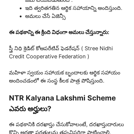
ఇది త్వరితగతిన ఆర్థిక సహాయాన్ని అందిస్తుంది.
అమలు చేసే ఏజెన్సీ
ఈ పథకాన్ని ఈ క్రింది విధంగా అమలు చేస్తున్నారు:
స్త్రీ నిధి క్రెడిట్ కోఆపరేటివ్ ఫెడరేషన్ ( Stree Nidhi
Credit Cooperative Federation )
మహిళా స్వయం సహాయక బృందాలకు ఆర్థిక సహాయం
అందించడంలో ఈ సంస్థ కీలక పాత్ర పోషిస్తుంది.
NTR Kalyana Lakshmi Scheme
ఎవరు అర్హులు?
ఈ పథకానికి దరఖాస్తు చేసుకోవాలంటే, దరఖాస్తుదారులు
కొన్ని అర్హతా షరతులను తప్పనిసరిగా పాటించాలి.