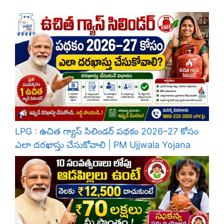
LPG : ఉచిత గ్యాస్ సిలిండర్ పథకం 2026–27 కోసం
ఎలా దరఖాస్తు చేసుకోవాలి | PM Ujjwala Yojana