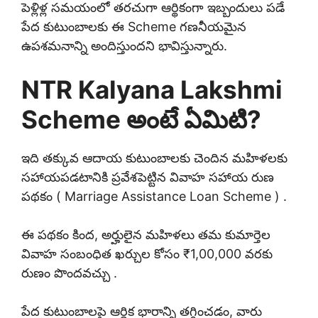
పెళ్లిళ్ల సమయంలో తరచుగా ఆర్థికంగా ఇబ్బందులు పడే
పేద కుటుంబాలకు ఈ Scheme గణనీయమైన
ఉపశమనాన్ని అందిస్తుందని భావిస్తున్నారు.
NTR Kalyana Lakshmi
Scheme అంటే ఏమిటి?
ఇది తక్కువ ఆదాయ కుటుంబాలకు చెందిన మహిళలకు
సహాయపడటానికి ప్రవేశపెట్టిన వివాహ సహాయ రుణ
పథకం ( Marriage Assistance Loan Scheme ) .
ఈ పథకం కింద, అర్హులైన మహిళలు తమ కుమార్తెల
వివాహ సంబంధిత ఖర్చుల కోసం ₹1,00,000 వరకు
రుణం పొందవచ్చు .
పేద కుటుంబాలపై ఆర్థిక భారాన్ని తగ్గించడం, వారు