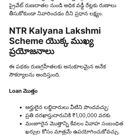
ప్రైవేట్ రుణదాతల నుండి అధిక వడ్డీ రేట్లకు రుణాలు
తీసుకోకుండా నివారించడం దీని ప్రధాన లక్ష్యం.
NTR Kalyana Lakshmi
Scheme యొక్క ముఖ్య
ప్రయోజనాలు
ఈ పథకం రుణగ్రహీతలకు అనుకూలమైన అనేక
సౌకర్యాలను అందిస్తుంది.
Loan మొత్తం
అర్హులైన లబ్ధిదారులు వీటిని పొందవచ్చు:
ప్రతి దరఖాస్తుదారునికి ₹1,00,000 వరకు
మంజూరైన మొత్తాన్ని కేవలం వివాహ సంబంధిత
ఖర్చుల కోసం మాత్రమే ఉపయోగించుకోవచ్చు.