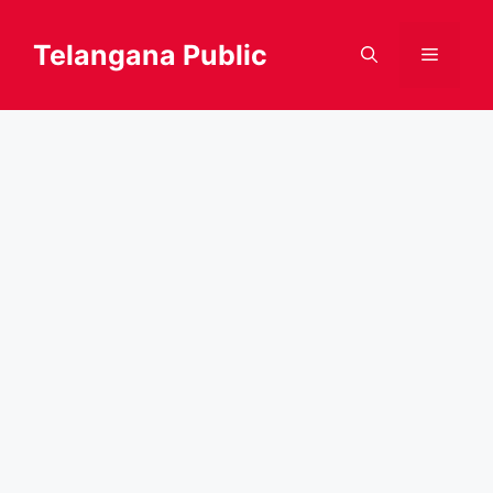
Skip
to
Telangana Public
Menu
content