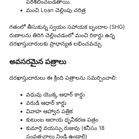
పరిశీలించబడతాయి.
మంచి Loan చెల్లింపు చరిత్ర
గతంలో తీసుకున్న స్వయం సహాయక బృందాల (SHG)
రుణాలను తిరిగి చెల్లించడంలో మంచి రికార్డు ఉన్న
దరఖాస్తుదారులకు ప్రాధాన్యత లభించవచ్చు.
అవసరమైన పత్రాలు
దరఖాస్తుదారులు ఈ క్రింది పత్రాలను సమర్పించాలి:
వధువు యొక్క ఆధార్ కార్డు
వరుడి ఆధార్ కార్డు
వివాహ ఆహ్వాన పత్రిక
కుటుంబ ఆదాయ ధృవీకరణ పత్రం
కుమార్తె వయస్సు రుజువు (కనీసం 18
సంవత్సరాలు నిండి ఉండాలి)