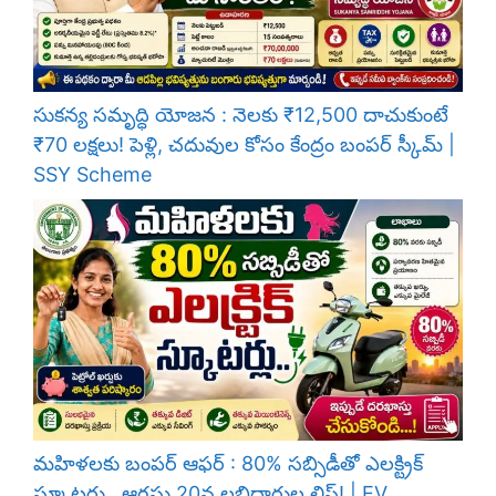
సుకన్య సమృద్ధి యోజన : నెలకు ₹12,500 దాచుకుంటే
₹70 లక్షలు! పెళ్లి, చదువుల కోసం కేంద్రం బంపర్ స్కీమ్ |
SSY Scheme
మహిళలకు బంపర్ ఆఫర్ : 80% సబ్సిడీతో ఎలక్ట్రిక్
స్కూటర్లు.. ఆగస్టు 20న లబ్ధిదారుల లిస్ట్! | EV