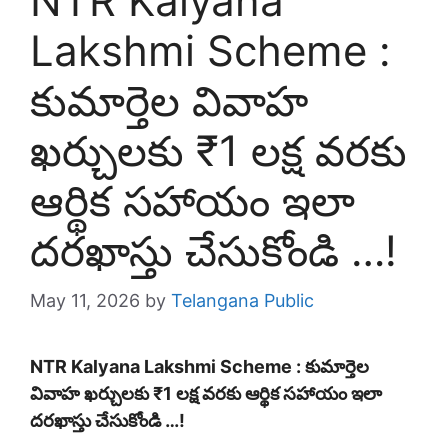
NTR Kalyana
Lakshmi Scheme :
కుమార్తెల వివాహ
ఖర్చులకు ₹1 లక్ష వరకు
ఆర్థిక సహాయం ఇలా
దరఖాస్తు చేసుకోండి …!
May 11, 2026
by
Telangana Public
NTR Kalyana Lakshmi Scheme : కుమార్తెల
వివాహ ఖర్చులకు ₹1 లక్ష వరకు ఆర్థిక సహాయం ఇలా
దరఖాస్తు చేసుకోండి …!