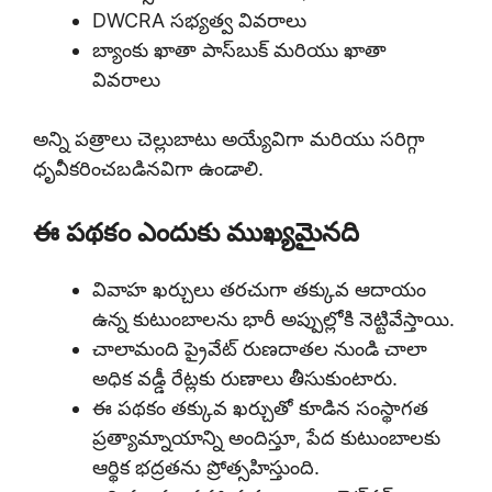
DWCRA సభ్యత్వ వివరాలు
బ్యాంకు ఖాతా పాస్‌బుక్ మరియు ఖాతా
వివరాలు
అన్ని పత్రాలు చెల్లుబాటు అయ్యేవిగా మరియు సరిగ్గా
ధృవీకరించబడినవిగా ఉండాలి.
ఈ పథకం ఎందుకు ముఖ్యమైనది
వివాహ ఖర్చులు తరచుగా తక్కువ ఆదాయం
ఉన్న కుటుంబాలను భారీ అప్పుల్లోకి నెట్టివేస్తాయి.
చాలామంది ప్రైవేట్ రుణదాతల నుండి చాలా
అధిక వడ్డీ రేట్లకు రుణాలు తీసుకుంటారు.
ఈ పథకం తక్కువ ఖర్చుతో కూడిన సంస్థాగత
ప్రత్యామ్నాయాన్ని అందిస్తూ, పేద కుటుంబాలకు
ఆర్థిక భద్రతను ప్రోత్సహిస్తుంది.