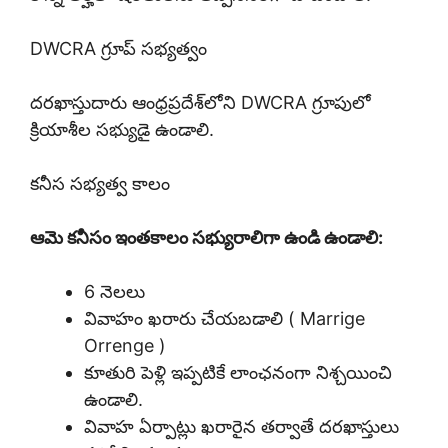
DWCRA గ్రూప్ సభ్యత్వం
దరఖాస్తుదారు ఆంధ్రప్రదేశ్‌లోని DWCRA గ్రూపులో
క్రియాశీల సభ్యుడై ఉండాలి.
కనీస సభ్యత్వ కాలం
ఆమె కనీసం ఇంతకాలం సభ్యురాలిగా ఉండి ఉండాలి:
6 నెలలు
వివాహం ఖరారు చేయబడాలి ( Marrige
Orrenge )
కూతురి పెళ్లి ఇప్పటికే లాంఛనంగా నిశ్చయించి
ఉండాలి.
వివాహ ఏర్పాట్లు ఖరారైన తర్వాతే దరఖాస్తులు