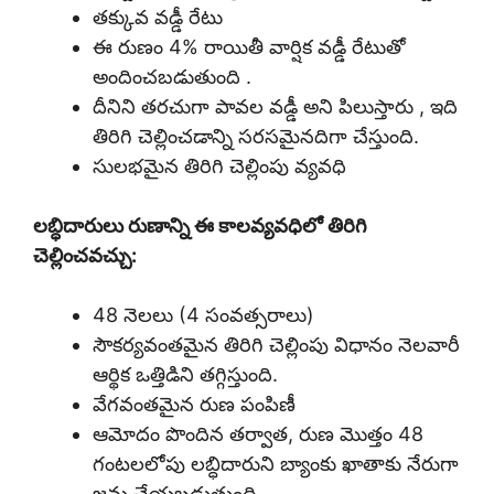
తక్కువ వడ్డీ రేటు
ఈ రుణం 4% రాయితీ వార్షిక వడ్డీ రేటుతో
అందించబడుతుంది .
దీనిని తరచుగా పావల వడ్డీ అని పిలుస్తారు , ఇది
తిరిగి చెల్లించడాన్ని సరసమైనదిగా చేస్తుంది.
సులభమైన తిరిగి చెల్లింపు వ్యవధి
లబ్ధిదారులు రుణాన్ని ఈ కాలవ్యవధిలో తిరిగి
చెల్లించవచ్చు:
48 నెలలు (4 సంవత్సరాలు)
సౌకర్యవంతమైన తిరిగి చెల్లింపు విధానం నెలవారీ
ఆర్థిక ఒత్తిడిని తగ్గిస్తుంది.
వేగవంతమైన రుణ పంపిణీ
ఆమోదం పొందిన తర్వాత, రుణ మొత్తం 48
గంటలలోపు లబ్ధిదారుని బ్యాంకు ఖాతాకు నేరుగా
జమ చేయబడుతుంది .