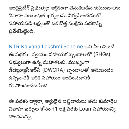
ఆంధ్రప్రదేశ్ ప్రభుత్వం ఆర్థికంగా వెనుకబడిన కుటుంబాలకు
వివాహ సంబంధిత ఖర్చులను నిర్వహించడంలో
సహాయపడే లక్ష్యంతో ఒక కొత్త సంక్షేమ పథకాన్ని
ప్రవేశపెట్టింది.
NTR Kalyana Lakshmi Scheme
అని పిలువబడే
ఈ పథకం , స్వయం సహాయక బృందాలలో (SHGs)
సభ్యులుగా ఉన్న మహిళలకు, ముఖ్యంగా
డీడబ్ల్యూసీఆర్ఏ (DWCRA) బృందాలతో అనుబంధం
ఉన్నవారికి ఆర్థిక సహాయం అందించడానికి
రూపొందించబడింది.
ఈ పథకం ద్వారా, అర్హులైన లబ్ధిదారులు తమ కుమార్తెల
వివాహ ఖర్చుల కోసం ₹1 లక్ష వరకు Loan సహాయాన్ని
పొందవచ్చు .