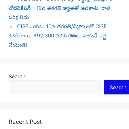
నోటిఫికేషన్ – 10వ తరగతి అర్హతతో అవకాశం, రాత
పరీక్ష లేదు
CISF Jobs : 10వ తరగతి/డిప్లొమాతో CISF
ఉద్యోగాలు.. ₹92,300 వరకు జీతం.. వెంటనే అప్లై
చేయండి!
Search
Search
Recent Post