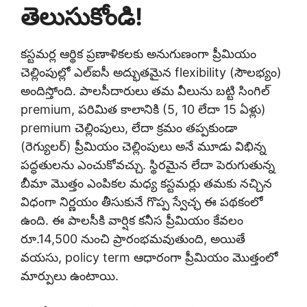
తెలుసుకోండి!
కస్టమర్ల ఆర్థిక ప్రణాళికలకు అనుగుణంగా ప్రీమియం
చెల్లింపుల్లో ఎల్‌ఐసీ అద్భుతమైన flexibility (సౌలభ్యం)
అందిస్తోంది. పాలసీదారులు తమ వీలును బట్టి సింగిల్
premium, పరిమిత కాలానికి (5, 10 లేదా 15 ఏళ్లు)
premium చెల్లింపులు, లేదా క్రమం తప్పకుండా
(రెగ్యులర్) ప్రీమియం చెల్లింపులు అనే మూడు విభిన్న
పద్ధతులను ఎంచుకోవచ్చు. స్థిరమైన లేదా పెరుగుతున్న
బీమా మొత్తం ఎంపికల మధ్య కస్టమర్లు తమకు నచ్చిన
విధంగా నిర్ణయం తీసుకునే గొప్ప స్వేచ్ఛ ఈ పథకంలో
ఉంది. ఈ పాలసీకి వార్షిక కనీస ప్రీమియం కేవలం
రూ.14,500 నుంచి ప్రారంభమవుతుంది, అయితే
వయసు, policy term ఆధారంగా ప్రీమియం మొత్తంలో
మార్పులు ఉంటాయి.