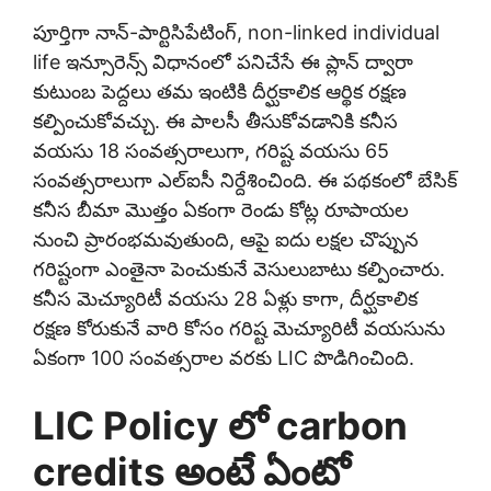
పూర్తిగా నాన్-పార్టిసిపేటింగ్, non-linked individual
life ఇన్సూరెన్స్ విధానంలో పనిచేసే ఈ ప్లాన్ ద్వారా
కుటుంబ పెద్దలు తమ ఇంటికి దీర్ఘకాలిక ఆర్థిక రక్షణ
కల్పించుకోవచ్చు. ఈ పాలసీ తీసుకోవడానికి కనీస
వయసు 18 సంవత్సరాలుగా, గరిష్ట వయసు 65
సంవత్సరాలుగా ఎల్‌ఐసీ నిర్దేశించింది. ఈ పథకంలో బేసిక్
కనీస బీమా మొత్తం ఏకంగా రెండు కోట్ల రూపాయల
నుంచి ప్రారంభమవుతుంది, ఆపై ఐదు లక్షల చొప్పున
గరిష్టంగా ఎంతైనా పెంచుకునే వెసులుబాటు కల్పించారు.
కనీస మెచ్యూరిటీ వయసు 28 ఏళ్లు కాగా, దీర్ఘకాలిక
రక్షణ కోరుకునే వారి కోసం గరిష్ట మెచ్యూరిటీ వయసును
ఏకంగా 100 సంవత్సరాల వరకు LIC పొడిగించింది.
LIC Policy లో carbon
credits అంటే ఏంటో