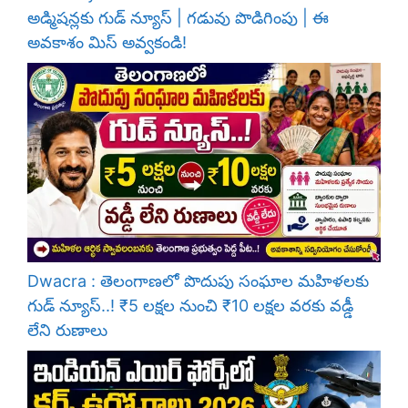
అడ్మిషన్లకు గుడ్ న్యూస్ | గడువు పొడిగింపు | ఈ
అవకాశం మిస్ అవ్వకండి!
Dwacra : తెలంగాణలో పొదుపు సంఘాల మహిళలకు
గుడ్ న్యూస్..! ₹5 లక్షల నుంచి ₹10 లక్షల వరకు వడ్డీ
లేని రుణాలు