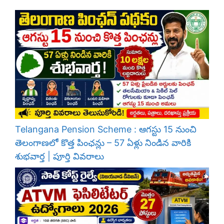
Telangana Pension Scheme : ఆగస్టు 15 నుంచి
తెలంగాణలో కొత్త పింఛన్లు – 57 ఏళ్లు నిండిన వారికి
శుభవార్త | పూర్తి వివరాలు