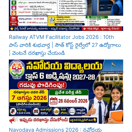
Railway ATVM Facilitator Jobs 2026 : 10th
పాస్ వారికి శుభవార్త | సౌత్ కోస్ట్ రైల్వేలో 27 ఉద్యోగాలు
| వెంటనే దరఖాస్తు చేయండి
Navodaya Admissions 2026 : నవోదయ