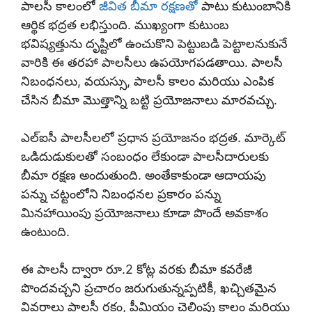
పాలసీ కాలంలో
జీవిత బీమా రక్షణతో
పాటు కుటుంబానికి
ఆర్థిక భద్రత లభిస్తుంది. ముఖ్యంగా కుటుంబ
భవిష్యత్తును దృష్టిలో ఉంచుకొని పెట్టుబడి పెట్టాలనుకునే
వారికి ఈ తరహా పాలసీలు ఉపయోగపడతాయి. పాలసీ
నిబంధనలు, వయస్సు, పాలసీ కాలం మరియు ఎంపిక
చేసిన బీమా మొత్తాన్ని బట్టి ప్రయోజనాలు మారవచ్చు.
ఎల్ఐసీ పాలసీలలో ప్రధాన ప్రయోజనం భద్రత. మార్కెట్
ఒడిదుడుకులతో సంబంధం లేకుండా పాలసీదారులకు
బీమా రక్షణ అందుతుంది. అంతేకాకుండా ఆదాయపు
పన్ను చట్టంలోని నిబంధనల ప్రకారం పన్ను
మినహాయింపు ప్రయోజనాలు కూడా పొందే అవకాశం
ఉంటుంది.
ఈ పాలసీ ద్వారా రూ.2 కోట్ల వరకు బీమా కవరేజీ
పొందవచ్చని ప్రచారం జరుగుతున్నప్పటికీ, ఖచ్చితమైన
వివరాలు పాలసీ రకం, ప్రీమియం చెల్లింపు కాలం మరియు