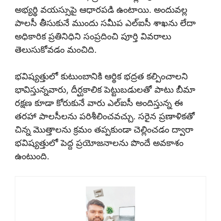
అభ్యర్థి వయస్సుపై ఆధారపడి ఉంటాయి. అందువల్ల
పాలసీ తీసుకునే ముందు సమీప ఎల్ఐసీ శాఖను లేదా
అధికారిక ప్రతినిధిని సంప్రదించి పూర్తి వివరాలు
తెలుసుకోవడం మంచిది.
భవిష్యత్తులో కుటుంబానికి ఆర్థిక భద్రత కల్పించాలని
భావిస్తున్నవారు, దీర్ఘకాలిక పెట్టుబడులతో పాటు బీమా
రక్షణ కూడా కోరుకునే వారు ఎల్ఐసీ అందిస్తున్న ఈ
తరహా పాలసీలను పరిశీలించవచ్చు. సరైన ప్రణాళికతో
చిన్న మొత్తాలను క్రమం తప్పకుండా చెల్లించడం ద్వారా
భవిష్యత్తులో పెద్ద ప్రయోజనాలను పొందే అవకాశం
ఉంటుంది.