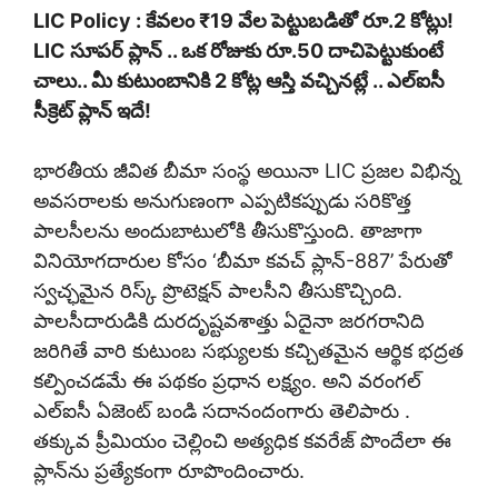
LIC Policy : కేవలం ₹19 వేల పెట్టుబడితో రూ.2 కోట్లు!
LIC సూపర్ ప్లాన్ .. ఒక రోజుకు రూ.50 దాచిపెట్టుకుంటే
చాలు.. మీ కుటుంబానికి 2 కోట్ల ఆస్తి వచ్చినట్లే .. ఎల్ఐసీ
సీక్రెట్ ప్లాన్ ఇదే!
భారతీయ జీవిత బీమా సంస్థ అయినా LIC ప్రజల విభిన్న
అవసరాలకు అనుగుణంగా ఎప్పటికప్పుడు సరికొత్త
పాలసీలను అందుబాటులోకి తీసుకొస్తుంది. తాజాగా
వినియోగదారుల కోసం ‘బీమా కవచ్ ప్లాన్-887’ పేరుతో
స్వచ్ఛమైన రిస్క్ ప్రొటెక్షన్ పాలసీని తీసుకొచ్చింది.
పాలసీదారుడికి దురదృష్టవశాత్తు ఏదైనా జరగరానిది
జరిగితే వారి కుటుంబ సభ్యులకు కచ్చితమైన ఆర్థిక భద్రత
కల్పించడమే ఈ పథకం ప్రధాన లక్ష్యం. అని వరంగల్
ఎల్‌ఐసీ ఏజెంట్ బండి సదానందంగారు తెలిపారు .
తక్కువ ప్రీమియం చెల్లించి అత్యధిక కవరేజ్ పొందేలా ఈ
ప్లాన్‌ను ప్రత్యేకంగా రూపొందించారు.