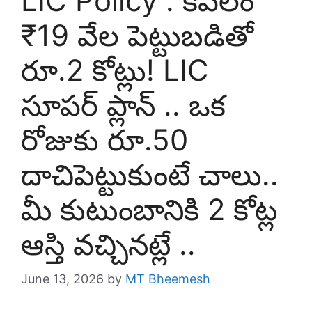
LIC Policy : కేవలం
₹19 వేల పెట్టుబడితో
రూ.2 కోట్లు! LIC
సూపర్ ప్లాన్ .. ఒక
రోజుకు రూ.50
దాచిపెట్టుకుంటే చాలు..
మీ కుటుంబానికి 2 కోట్ల
ఆస్తి వచ్చినట్లే ..
June 13, 2026
by
MT Bheemesh