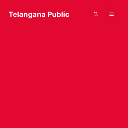
Skip
to
Telangana Public
Menu
content